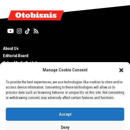
Otobisnis
About Us
Editorial Board
Cyber Media Guidelines
Manage Cookie Consent
TOS
Disclaimer
To provide the best experiences, we use technologies like cookies to store and/or
Privacy Policy
access device information. Consenting to these technologies will allow us to
Contact Us
process data such as browsing behavior or unique IDs on this site. Not consenting
or withdrawing consent, may adversely affect certain features and functions.
Accept
Deny