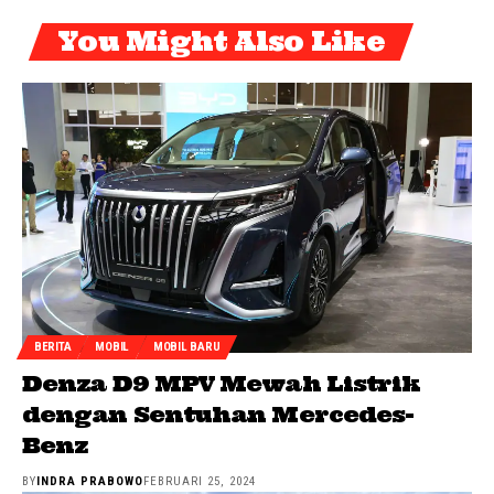
You Might Also Like
BERITA
MOBIL
MOBIL BARU
Denza D9 MPV Mewah Listrik
dengan Sentuhan Mercedes-
Benz
BY
INDRA PRABOWO
FEBRUARI 25, 2024