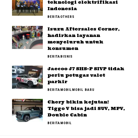
teknologi elektrifikasi
Indonesia
BERITA
OTHERS
Isuzu Aftersales Corner,
hadirkan layanan
menyeluruh untuk
konsumen
BERITA
BISNIS
Jaecoo J7 SHS-P SIVP tidak
perlu petugas valet
parkir
BERITA
MOBIL
MOBIL BARU
Chery bikin kejutan!
Tiggo V bisa jadi SUV, MPV,
Double Cabin
BERITA
MOBIL