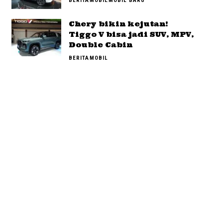
BERITA
MOBIL
MOBIL BARU
Chery bikin kejutan!
Tiggo V bisa jadi SUV, MPV,
Double Cabin
BERITA
MOBIL