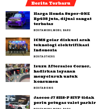
Berita Terbaru
Harga Honda Super-ONE
Rp438 juta, dijual sangat
terbatas
BERITA
MOBIL
MOBIL BARU
ICMS gelar diskusi arah
teknologi elektrifikasi
Indonesia
BERITA
OTHERS
Isuzu Aftersales Corner,
hadirkan layanan
menyeluruh untuk
konsumen
BERITA
BISNIS
Jaecoo J7 SHS-P SIVP tidak
perlu petugas valet parkir