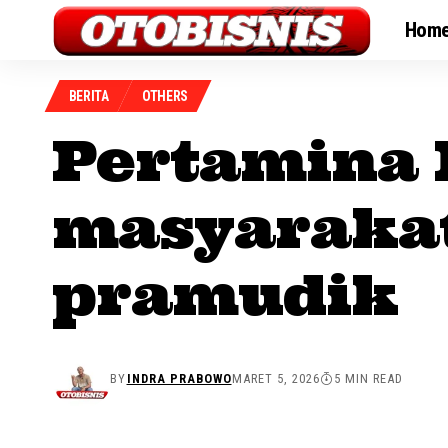
Hom
BERITA
OTHERS
Pertamina 
masyarakat
pramudik
BY
INDRA PRABOWO
MARET 5, 2026
5 MIN READ