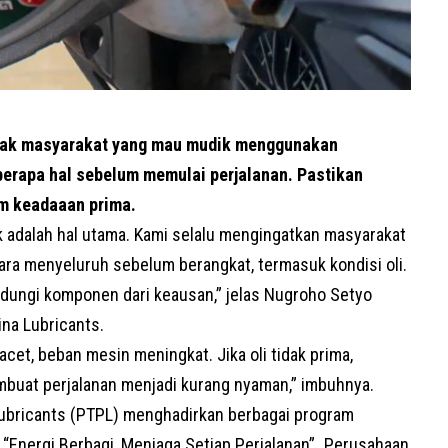
ajak masyarakat yang mau mudik menggunakan
erapa hal sebelum memulai perjalanan. Pastikan
am keadaaan prima.
adalah hal utama. Kami selalu mengingatkan masyarakat
ra menyeluruh sebelum berangkat, termasuk kondisi oli.
dungi komponen dari keausan,” jelas
Nugroho Setyo
ina Lubricants
.
cet, beban mesin meningkat. Jika oli tidak prima,
buat perjalanan menjadi kurang nyaman,” imbuhnya.
ubricants (
PTPL
) menghadirkan berbagai program
a
“Energi Berbagi, Menjaga Setiap Perjalanan”
.
Perusahaan