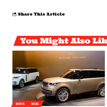
Share This Article
You Might Also Li
BERITA
MOBIL