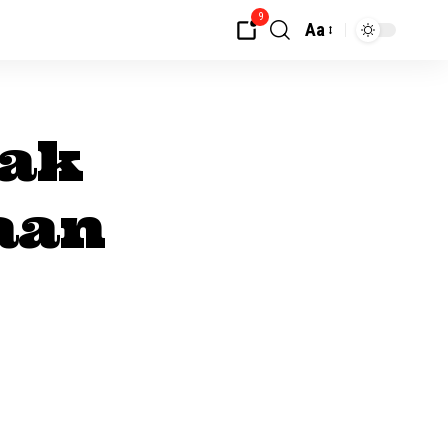
9
Aa
jak
aan