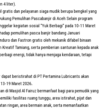
4 liter).
l gratis dan pelayanan siaga mudik berupa bengkel yang
Dukung Pemulihan Pascabanjir di Aceh Selain program
nggelar kegiatan sosial “Yuk Berbagi” pada 10-11 Maret
hadap pemulihan pasca banjir bandang Januari
 Enduro dan Fastron gratis oleh mekanik difabel binaan
h Kreatif Tamiang, serta pemberian santunan kepada anak
erbagi energi, tidak hanya menjaga kendaraan, tetapi
apat beristirahat di PT Pertamina Lubricants akan
 13-19 Maret 2026
.
an di Masjid Al Fairuz bermanfaat bagi
para pemudik yang
emiliki fasilitas ruang tunggu, area istirahat, pijat dan
atan ringan, area bermain anak, serta memanfaatkan