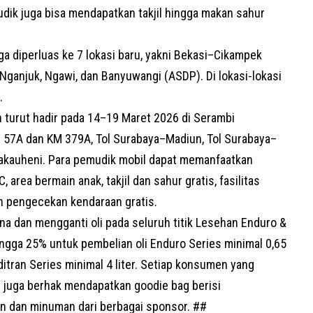
dik juga bisa mendapatkan takjil hingga makan sahur
uga diperluas ke 7 lokasi baru, yakni Bekasi–Cikampek
 Nganjuk, Ngawi, dan Banyuwangi (ASDP). Di lokasi-lokasi
i.
n
turut hadir pada 14–19 Maret 2026 di Serambi
M 57A dan KM 379A, Tol Surabaya–Madiun, Tol Surabaya–
akauheni. Para pemudik mobil dapat memanfaatkan
 area bermain anak, takjil dan sahur gratis, fasilitas
n pengecekan kendaraan gratis.
a dan mengganti oli pada seluruh titik Lesehan Enduro &
ngga 25% untuk pembelian oli Enduro Series minimal 0,65
editran Series minimal 4 liter. Setiap konsumen yang
 juga berhak mendapatkan goodie bag berisi
n dan minuman dari berbagai sponsor. ##