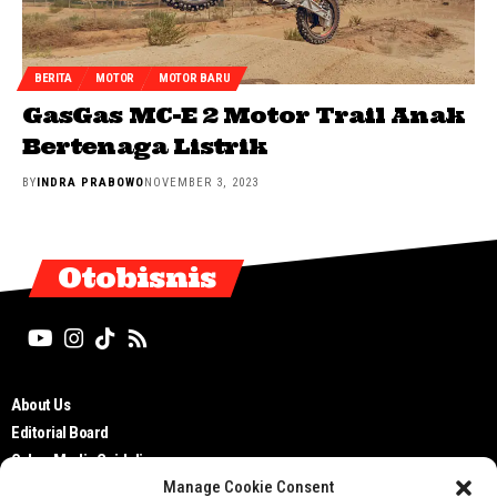
BERITA
MOTOR
MOTOR BARU
GasGas MC-E 2 Motor Trail Anak
Bertenaga Listrik
BY
INDRA PRABOWO
NOVEMBER 3, 2023
Otobisnis
About Us
Editorial Board
Cyber Media Guidelines
Manage Cookie Consent
TOS