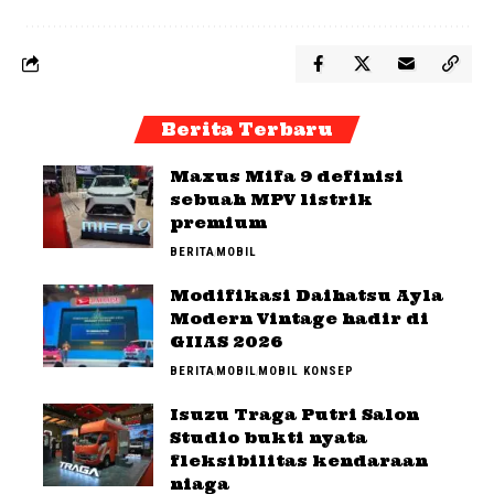
Berita Terbaru
Maxus Mifa 9 definisi
sebuah MPV listrik
premium
BERITA
MOBIL
Modifikasi Daihatsu Ayla
Modern Vintage hadir di
GIIAS 2026
BERITA
MOBIL
MOBIL KONSEP
Isuzu Traga Putri Salon
Studio bukti nyata
fleksibilitas kendaraan
niaga