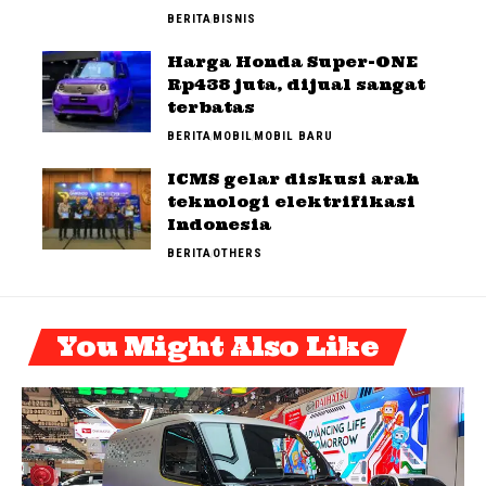
BERITA
BISNIS
Harga Honda Super-ONE
Rp438 juta, dijual sangat
terbatas
BERITA
MOBIL
MOBIL BARU
ICMS gelar diskusi arah
teknologi elektrifikasi
Indonesia
BERITA
OTHERS
You Might Also Like