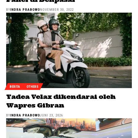
BY
INDRA PRABOWO
NOVEMBER 30, 2022
BERITA
OTHERS
Yadea Velax dikendarai oleh
Wapres Gibran
BY
INDRA PRABOWO
JUNI 23, 2026