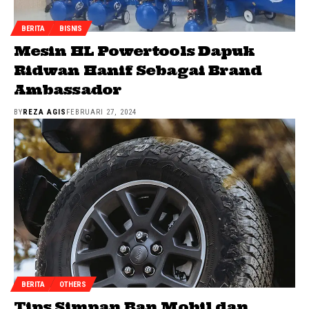
BERITA
BISNIS
Mesin HL Powertools Dapuk
Ridwan Hanif Sebagai Brand
Ambassador
BY
REZA AGIS
FEBRUARI 27, 2024
BERITA
OTHERS
Tips Simpan Ban Mobil dan