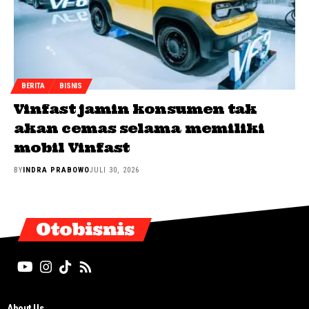
BERITA
BISNIS
Vinfast jamin konsumen tak
akan cemas selama memiliki
mobil Vinfast
BY
INDRA PRABOWO
JULI 30, 2026
Otobisnis
About Us