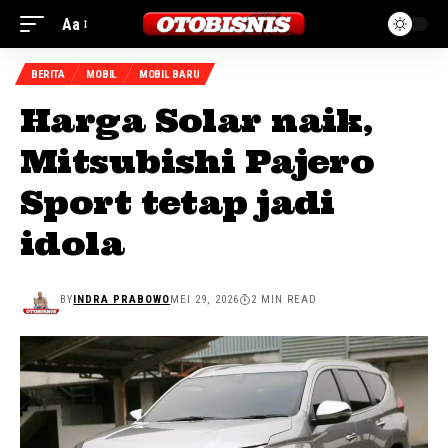
Aa
BERITA
MOBIL
MOBIL BARU
Harga Solar naik,
Mitsubishi Pajero
Sport tetap jadi
idola
BY
INDRA PRABOWO
MEI 29, 2026
2 MIN READ