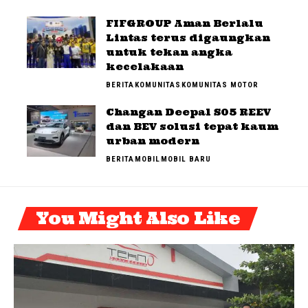
FIFGROUP Aman Berlalu
Lintas terus digaungkan
untuk tekan angka
kecelakaan
BERITA
KOMUNITAS
KOMUNITAS MOTOR
Changan Deepal S05 REEV
dan BEV solusi tepat kaum
urban modern
BERITA
MOBIL
MOBIL BARU
You Might Also Like