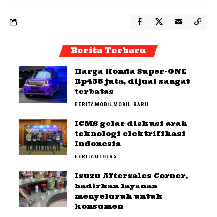
Berita Terbaru
Harga Honda Super-ONE
Rp438 juta, dijual sangat
terbatas
BERITA
MOBIL
MOBIL BARU
ICMS gelar diskusi arah
teknologi elektrifikasi
Indonesia
BERITA
OTHERS
Isuzu Aftersales Corner,
hadirkan layanan
menyeluruh untuk
konsumen