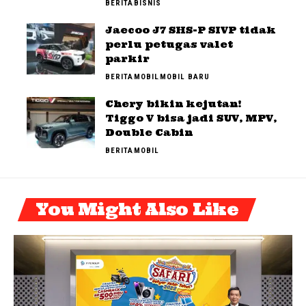
BERITA
BISNIS
Jaecoo J7 SHS-P SIVP tidak
perlu petugas valet
parkir
BERITA
MOBIL
MOBIL BARU
Chery bikin kejutan!
Tiggo V bisa jadi SUV, MPV,
Double Cabin
BERITA
MOBIL
You Might Also Like