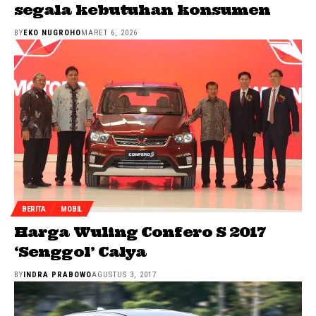
segala kebutuhan konsumen
BY
EKO NUGROHO
MARET 6, 2026
BERITA
MOBIL
Harga Wuling Confero S 2017
‘Senggol’ Calya
BY
INDRA PRABOWO
AGUSTUS 3, 2017