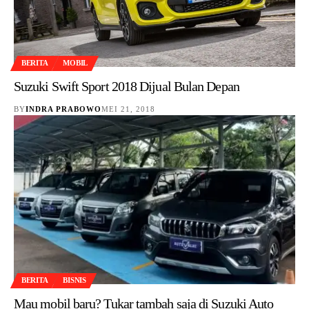
BERITA
MOBIL
Suzuki Swift Sport 2018 Dijual Bulan Depan
BY
INDRA PRABOWO
MEI 21, 2018
BERITA
BISNIS
Mau mobil baru? Tukar tambah saja di Suzuki Auto