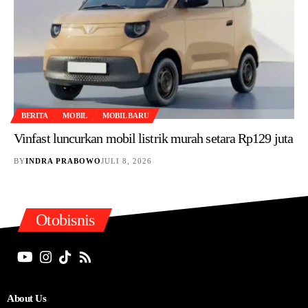
BERITA
MOBIL
MOBIL BARU
Vinfast luncurkan mobil listrik murah setara Rp129 juta
BY
INDRA PRABOWO
JULI 8, 2026
Otobisnis
About Us