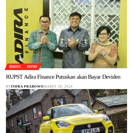
BERITA
BISNIS
RUPST Adira Finance Putuskan akan Bayar Deviden
BY
INDRA PRABOWO
MARET 28, 2024