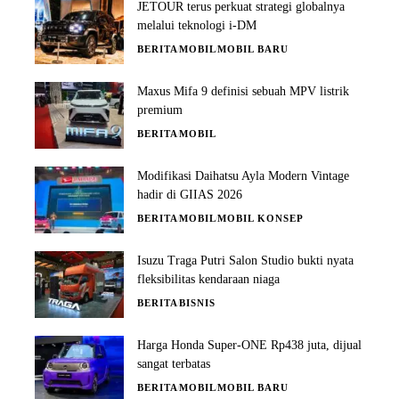
JETOUR terus perkuat strategi globalnya
melalui teknologi i-DM
BERITA
MOBIL
MOBIL BARU
Maxus Mifa 9 definisi sebuah MPV listrik
premium
BERITA
MOBIL
Modifikasi Daihatsu Ayla Modern Vintage
hadir di GIIAS 2026
BERITA
MOBIL
MOBIL KONSEP
Isuzu Traga Putri Salon Studio bukti nyata
fleksibilitas kendaraan niaga
BERITA
BISNIS
Harga Honda Super-ONE Rp438 juta, dijual
sangat terbatas
BERITA
MOBIL
MOBIL BARU