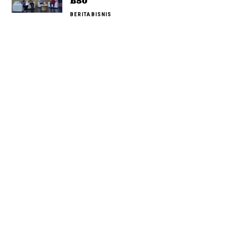
B50
BERITA
BISNIS