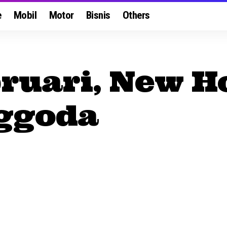
e
Mobil
Motor
Bisnis
Others
ruari, New H
ggoda