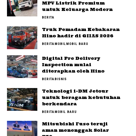
MPV Listrik Premium
untuk Keluarga Modern
BERITA
Truk Pemadam Kebakaran
Hino hadir di GIIAS 2026
BERITA
MOBIL
MOBIL BARU
Digital Pre Delivery
Inspection mulai
diterapkan oleh Hino
BERITA
BISNIS
Teknologi i-DM Jetour
untuk beragam kebutuhan
berkendara
BERITA
MOBIL BARU
Mitsubishi Fuso teruji
aman menenggak Solar