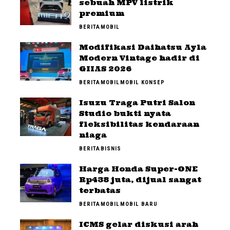
sebuah MPV listrik
premium
BERITA
MOBIL
Modifikasi Daihatsu Ayla
Modern Vintage hadir di
GIIAS 2026
BERITA
MOBIL
MOBIL KONSEP
Isuzu Traga Putri Salon
Studio bukti nyata
fleksibilitas kendaraan
niaga
BERITA
BISNIS
Harga Honda Super-ONE
Rp438 juta, dijual sangat
terbatas
BERITA
MOBIL
MOBIL BARU
ICMS gelar diskusi arah