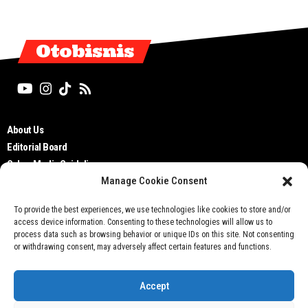
Otobisnis
About Us
Editorial Board
Cyber Media Guidelines
Manage Cookie Consent
TOS
Disclaimer
To provide the best experiences, we use technologies like cookies to store and/or
Privacy Policy
access device information. Consenting to these technologies will allow us to
Contact Us
process data such as browsing behavior or unique IDs on this site. Not consenting
or withdrawing consent, may adversely affect certain features and functions.
Accept