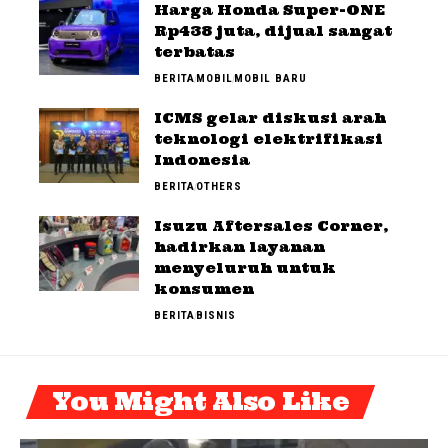
Harga Honda Super-ONE
Rp438 juta, dijual sangat
terbatas
BERITA
MOBIL
MOBIL BARU
ICMS gelar diskusi arah
teknologi elektrifikasi
Indonesia
BERITA
OTHERS
Isuzu Aftersales Corner,
hadirkan layanan
menyeluruh untuk
konsumen
BERITA
BISNIS
You Might Also Like