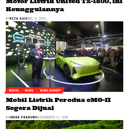
Motor Listrik United TX-1800, ini
Keunggulannya
BY
REZA AGIS
MEI 9, 2023
BERITA
MOBIL
MOBIL KONSEP
Mobil Listrik Perodua eMO-II
Segera Dijual
BY
INDRA PRABOWO
DESEMBER 12, 2024