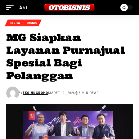
Aa
BERITA
BISNIS
MG Siapkan
Layanan Purnajual
Spesial Bagi
Pelanggan
BY
EKO NUGROHO
MARET 11, 2026
3 MIN READ