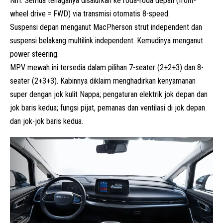
Nm. Semua tenaganya disalurkan ke roda-roda depan (front-
wheel drive = FWD) via transmisi otomatis 8-speed.
Suspensi depan menganut MacPherson strut independent dan
suspensi belakang multilink independent. Kemudinya menganut
power steering.
MPV mewah
ini tersedia dalam pilihan 7-seater (2+2+3) dan 8-
seater (2+3+3). Kabinnya diklaim menghadirkan kenyamanan
super dengan jok kulit Nappa; pengaturan elektrik jok depan dan
jok baris kedua; fungsi pijat, pemanas dan ventilasi di jok depan
dan jok-jok baris kedua.