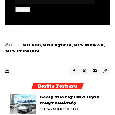
MG G90
MG3 Hybrid
MPV MEWAH
TAGGED:
MPV Premium
Berita Terbaru
Geely Starray EM-i tepis
range anxienty
BERITA
MOBIL
MOBIL BARU