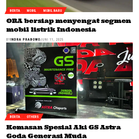
BERITA
MOBIL
MOBIL BARU
ORA bersiap menyengat segmen
mobil listrik Indonesia
BY
INDRA PRABOWO
JUNI 11, 2025
BERITA
OTHERS
Kemasan Spesial Aki GS Astra
Goda Generasi Muda