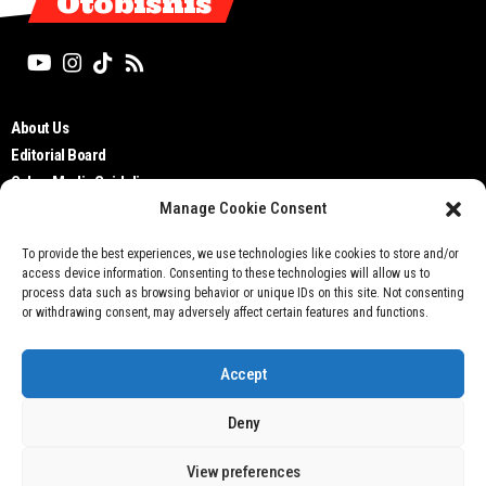
Otobisnis
About Us
Editorial Board
Cyber Media Guidelines
Manage Cookie Consent
TOS
Disclaimer
To provide the best experiences, we use technologies like cookies to store and/or
Privacy Policy
access device information. Consenting to these technologies will allow us to
Contact Us
process data such as browsing behavior or unique IDs on this site. Not consenting
or withdrawing consent, may adversely affect certain features and functions.
Accept
Deny
Don't not sell my personal information
View preferences