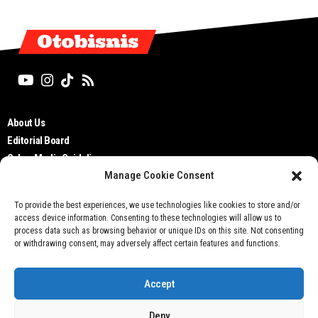
Otobisnis
About Us
Editorial Board
Cyber Media Guidelines
Manage Cookie Consent
TOS
Disclaimer
To provide the best experiences, we use technologies like cookies to store and/or
Privacy Policy
access device information. Consenting to these technologies will allow us to
Contact Us
process data such as browsing behavior or unique IDs on this site. Not consenting
or withdrawing consent, may adversely affect certain features and functions.
Accept
Deny