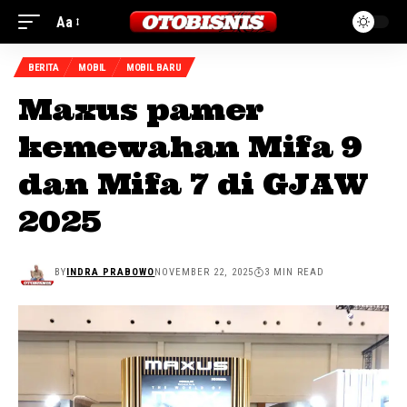
Aa
BERITA
MOBIL
MOBIL BARU
Maxus pamer
kemewahan Mifa 9
dan Mifa 7 di GJAW
2025
BY
INDRA PRABOWO
NOVEMBER 22, 2025
3 MIN READ