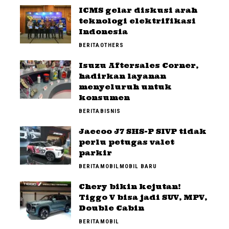
ICMS gelar diskusi arah
teknologi elektrifikasi
Indonesia
BERITA
OTHERS
Isuzu Aftersales Corner,
hadirkan layanan
menyeluruh untuk
konsumen
BERITA
BISNIS
Jaecoo J7 SHS-P SIVP tidak
perlu petugas valet
parkir
BERITA
MOBIL
MOBIL BARU
Chery bikin kejutan!
Tiggo V bisa jadi SUV, MPV,
Double Cabin
BERITA
MOBIL