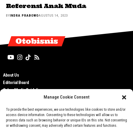
Referensi Anak Muda
BY
INDRA PRABOWO
AGUSTUS 14, 2023
Otobisnis
About Us
Editorial Board
Cyber Media Guidelines
Manage Cookie Consent
TOS
Disclaimer
To provide the best experiences, we use technologies like cookies to store and/or
Privacy Policy
access device information. Consenting to these technologies will allow us to
Contact Us
process data such as browsing behavior or unique IDs on this site. Not consenting
or withdrawing consent, may adversely affect certain features and functions.