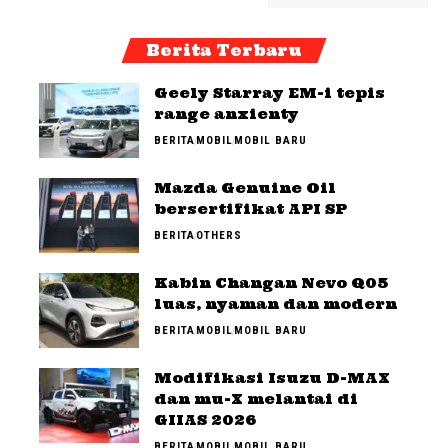
Berita Terbaru
Geely Starray EM-i tepis
range anxienty
BERITA
MOBIL
MOBIL BARU
Mazda Genuine Oil
bersertifikat API SP
BERITA
OTHERS
Kabin Changan Nevo Q05
luas, nyaman dan modern
BERITA
MOBIL
MOBIL BARU
Modifikasi Isuzu D-MAX
dan mu-X melantai di
GIIAS 2026
BERITA
MOBIL
MOBIL BARU