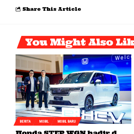
Share This Article
You Might Also Li
BERITA
MOBIL
MOBIL BARU
Honda STEP WGN hadir d