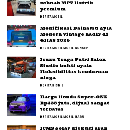
sebuah MPV listrik
premium
BERITA
MOBIL
Modifikasi Daihatsu Ayla
Modern Vintage hadir di
GIIAS 2026
BERITA
MOBIL
MOBIL KONSEP
Isuzu Traga Putri Salon
Studio bukti nyata
fleksibilitas kendaraan
niaga
BERITA
BISNIS
Harga Honda Super-ONE
Rp438 juta, dijual sangat
terbatas
BERITA
MOBIL
MOBIL BARU
ICMS gelar diskusi arah