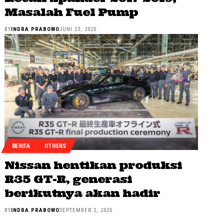
Masalah Fuel Pump
BY
INDRA PRABOWO
JUNI 23, 2020
BERITA
OTHERS
Nissan hentikan produksi
R35 GT-R, generasi
berikutnya akan hadir
BY
INDRA PRABOWO
SEPTEMBER 2, 2025