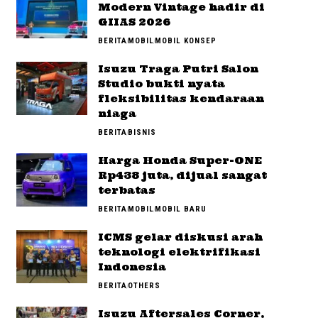
Modern Vintage hadir di
GIIAS 2026
BERITA
MOBIL
MOBIL KONSEP
Isuzu Traga Putri Salon
Studio bukti nyata
fleksibilitas kendaraan
niaga
BERITA
BISNIS
Harga Honda Super-ONE
Rp438 juta, dijual sangat
terbatas
BERITA
MOBIL
MOBIL BARU
ICMS gelar diskusi arah
teknologi elektrifikasi
Indonesia
BERITA
OTHERS
Isuzu Aftersales Corner,