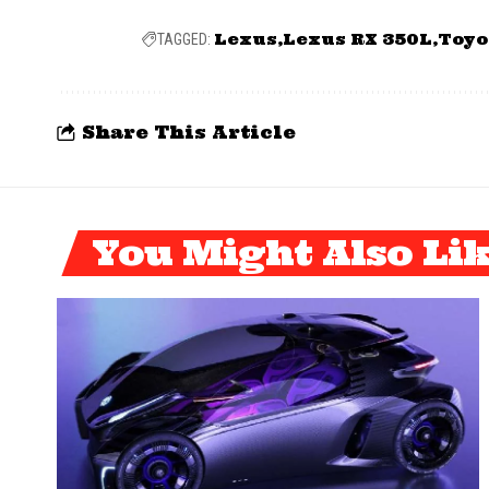
Lexus
Lexus RX 350L
Toyo
TAGGED:
Share This Article
You Might Also Li