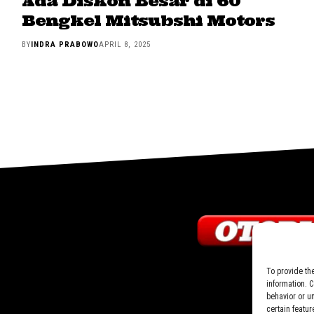
Ada Diskon Besar di 60
Bengkel Mitsubshi Motors
BY
INDRA PRABOWO
APRIL 8, 2025
To provide th
information. 
behavior or u
certain featur