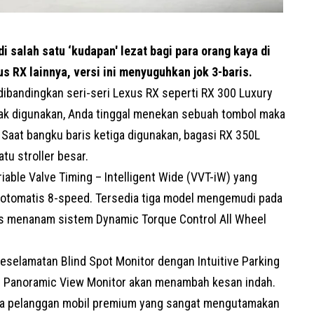
 salah satu ‘kudapan' lezat bagi para orang kaya di
us RX lainnya, versi ini menyuguhkan jok 3-baris.
dibandingkan seri-seri Lexus RX seperti RX 300 Luxury
tidak digunakan, Anda tinggal menekan sebuah tombol maka
. Saat bangku baris ketiga digunakan, bagasi RX 350L
tu stroller besar.
able Valve Timing – Intelligent Wide (VVT-iW) yang
 otomatis 8-speed. Tersedia tiga model mengemudi pada
us menanam sistem Dynamic Torque Control All Wheel
eselamatan Blind Spot Monitor dengan Intuitive Parking
lain. Panoramic View Monitor akan menambah kesan indah.
ra pelanggan mobil premium yang sangat mengutamakan