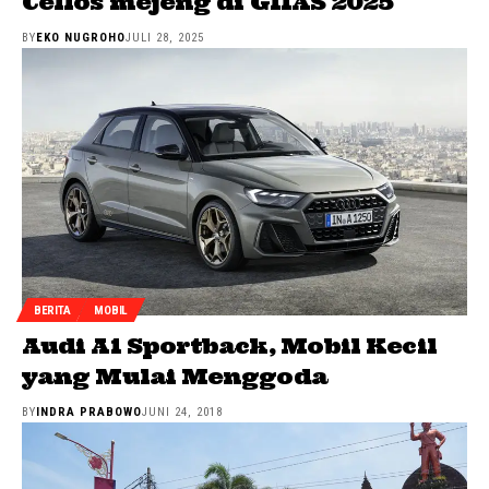
Cellos mejeng di GIIAS 2025
BY
EKO NUGROHO
JULI 28, 2025
BERITA
MOBIL
Audi A1 Sportback, Mobil Kecil
yang Mulai Menggoda
BY
INDRA PRABOWO
JUNI 24, 2018