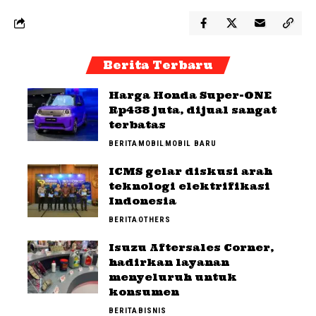
Berita Terbaru
Harga Honda Super-ONE
Rp438 juta, dijual sangat
terbatas
BERITA
MOBIL
MOBIL BARU
ICMS gelar diskusi arah
teknologi elektrifikasi
Indonesia
BERITA
OTHERS
Isuzu Aftersales Corner,
hadirkan layanan
menyeluruh untuk
konsumen
BERITA
BISNIS