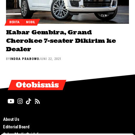
BERITA
MOBIL
Kabar Gembira, Grand
Cherokee 7-seater Dikirim ke
Dealer
BY
INDRA PRABOWO
JUNI 22, 2021
Otobisnis
About Us
Editorial Board
Cyber Media Guidelines