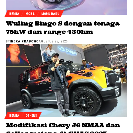
BERITA
MOBIL
MOBIL BARU
Wuling Bingo S dengan tenaga
75kW dan range 430km
BY
INDRA PRABOWO
AGUSTUS 25, 2025
BERITA
OTHERS
Modifikasi Chery J6 NMAA dan