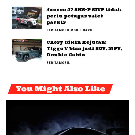
Jaecoo J7 SHS-P SIVP tidak
perlu petugas valet
parkir
BERITA
MOBIL
MOBIL BARU
Chery bikin kejutan!
Tiggo V bisa jadi SUV, MPV,
Double Cabin
BERITA
MOBIL
You Might Also Like