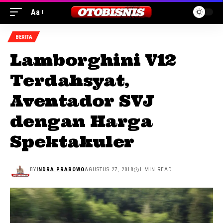
Aa
BERITA
Lamborghini V12
Terdahsyat,
Aventador SVJ
dengan Harga
Spektakuler
BY
INDRA PRABOWO
AGUSTUS 27, 2018
1 MIN READ