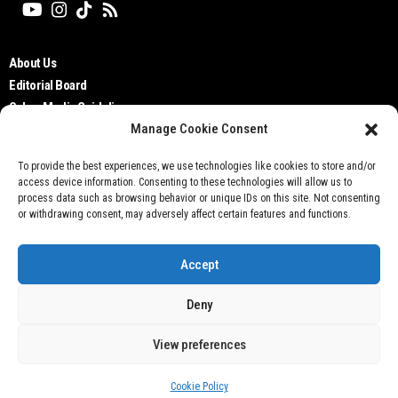
About Us
Editorial Board
Cyber Media Guidelines
Manage Cookie Consent
TOS
Disclaimer
To provide the best experiences, we use technologies like cookies to store and/or
Privacy Policy
access device information. Consenting to these technologies will allow us to
Contact Us
process data such as browsing behavior or unique IDs on this site. Not consenting
or withdrawing consent, may adversely affect certain features and functions.
Accept
Deny
Don't not sell my personal information
View preferences
@ 2021 Otobisnis.id
Cookie Policy