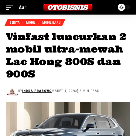
Aa
BERITA
MOBIL
MOBIL BARU
Vinfast luncurkan 2
mobil ultra-mewah
Lac Hong 800S dan
900S
BY
INDRA PRABOWO
MARET 4, 2026
5 MIN READ