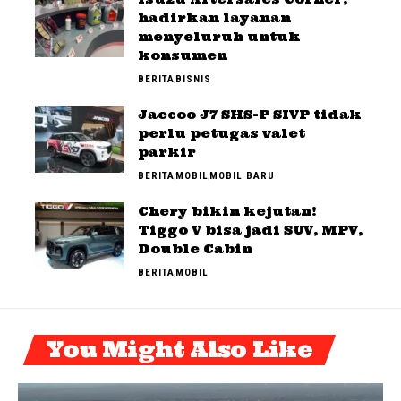
hadirkan layanan
menyeluruh untuk
konsumen
BERITA
BISNIS
Jaecoo J7 SHS-P SIVP tidak
perlu petugas valet
parkir
BERITA
MOBIL
MOBIL BARU
Chery bikin kejutan!
Tiggo V bisa jadi SUV, MPV,
Double Cabin
BERITA
MOBIL
You Might Also Like