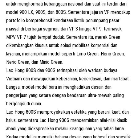
untuk menghormati kebanggaan nasional dan saat ini terdiri dari
model 900 LX, 900S, dan 800S. Sementara jajaran VF mencakup
portofolio komprehensif kendaraan listrik penumpang pasar
massal di berbagai segmen, dari
VF 3
hingga VF 9, termasuk
MPV VF 7 tujuh tempat duduk. Sementara itu, merek Green
dikembangkan khusus untuk solusi mobilitas komersial dan
layanan, menampilkan model seperti Limo Green, Herio Green,
Nerio Green, dan Minio Green.
Lac Hong 800S dan 900S terinspirasi oleh warisan budaya
Vietnam dan mewujudkan keberanian, kecerdasan, dan martabat
bangsa, model-model baru ini menghadirkan desain dan
pengerjaan yang setara dengan kendaraan ultra-mewah paling
bergengsi di dunia.
Lac Hong 800S memproyeksikan estetika yang berani, kuat, dan
halus, sementara Lac Hong 900S mencerminkan nilai-nilai klasik
abadi yang diekspresikan melalui keanggunan yang tahan lama.
Kedua model ini memiliki bahasa desain yang kohesif dan spesifik