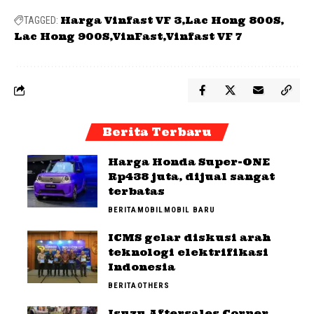
Harga Vinfast VF 3
Lac Hong 800S
TAGGED:
Lac Hong 900S
VinFast
Vinfast VF 7
Berita Terbaru
Harga Honda Super-ONE
Rp438 juta, dijual sangat
terbatas
BERITA
MOBIL
MOBIL BARU
ICMS gelar diskusi arah
teknologi elektrifikasi
Indonesia
BERITA
OTHERS
Isuzu Aftersales Corner,