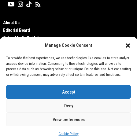
About Us
Editorial Board
Cyber Media Guidelines
Manage Cookie Consent
TOS
Disclaimer
To provide the best experiences, we use technologies like cookies to store and/or
Privacy Policy
access device information. Consenting to these technologies will allow us to
Contact Us
process data such as browsing behavior or unique IDs on this site. Not consenting
or withdrawing consent, may adversely affect certain features and functions.
Accept
Deny
Don't not sell my personal information
View preferences
@ 2021 Otobisnis.id
Cookie Policy