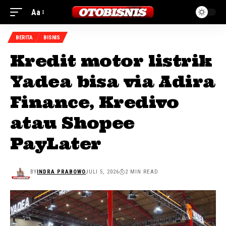
Aa
BERITA
BISNIS
Kredit motor listrik
Yadea bisa via Adira
Finance, Kredivo
atau Shopee
PayLater
BY
INDRA PRABOWO
JULI 5, 2026
2 MIN READ