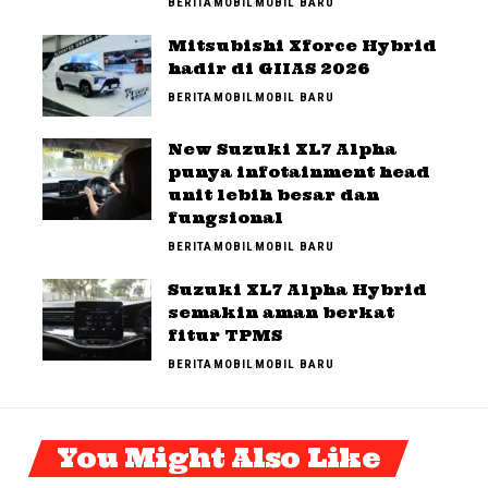
BERITA
MOBIL
MOBIL BARU
Mitsubishi Xforce Hybrid
hadir di GIIAS 2026
BERITA
MOBIL
MOBIL BARU
New Suzuki XL7 Alpha
punya infotainment head
unit lebih besar dan
fungsional
BERITA
MOBIL
MOBIL BARU
Suzuki XL7 Alpha Hybrid
semakin aman berkat
fitur TPMS
BERITA
MOBIL
MOBIL BARU
You Might Also Like