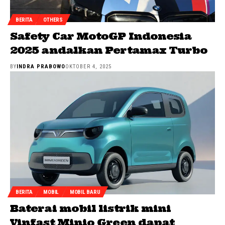
BERITA
OTHERS
Safety Car MotoGP Indonesia
2025 andalkan Pertamax Turbo
BY
INDRA PRABOWO
OKTOBER 4, 2025
BERITA
MOBIL
MOBIL BARU
Baterai mobil listrik mini
Vinfast Minio Green dapat