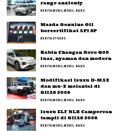
range anxienty
BERITA
MOBIL
MOBIL BARU
Mazda Genuine Oil
bersertifikat API SP
BERITA
OTHERS
Kabin Changan Nevo Q05
luas, nyaman dan modern
BERITA
MOBIL
MOBIL BARU
Modifikasi Isuzu D-MAX
dan mu-X melantai di
GIIAS 2026
BERITA
MOBIL
MOBIL BARU
Isuzu ELF NLR Campervan
tampil di GIIAS 2026
BERITA
MOBIL
MOBIL BARU