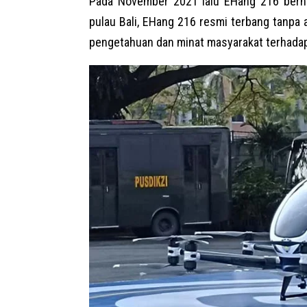
Pada November 2021 lalu EHang 216 berha
pulau Bali, EHang 216 resmi terbang tanpa
pengetahuan dan minat masyarakat terhada