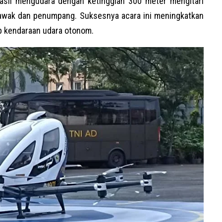
sil mengudara dengan ketinggian 300 meter mengitari
 awak dan penumpang. Suksesnya acara ini meningkatkan
p kendaraan udara otonom.