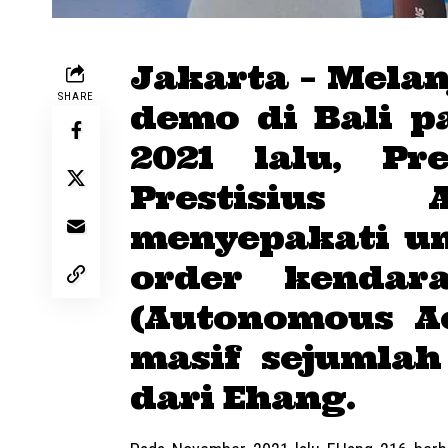
Jakarta – Melan
SHARE
demo di Bali 
2021 lalu, Pr
Prestisius A
menyepakati u
order kendar
(Autonomous Ae
masif sejumlah
dari Ehang.