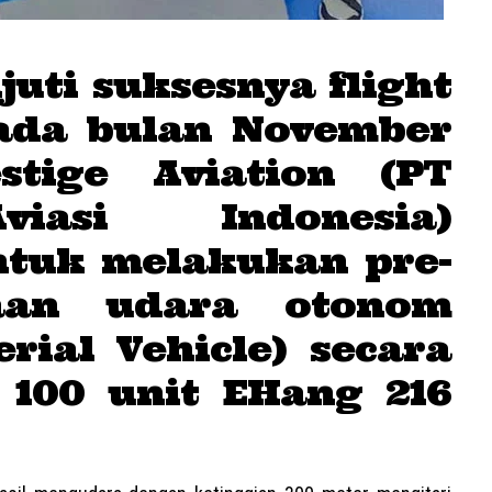
juti suksesnya flight
pada bulan November
estige Aviation (PT
viasi Indonesia)
ntuk melakukan pre-
aan udara otonom
rial Vehicle) secara
 100 unit EHang 216