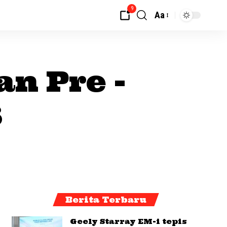
9
Aa
an Pre -
6
Berita Terbaru
Geely Starray EM-i tepis