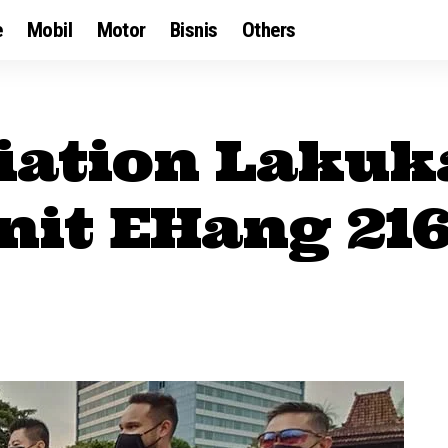
e
Mobil
Motor
Bisnis
Others
iation Lakuk
nit EHang 21