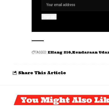
EHang 216
Kendaraan Uda
TAGGED:
Share This Article
You Might Also Li