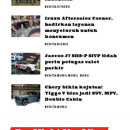
BERITA
OTHERS
Isuzu Aftersales Corner,
hadirkan layanan
menyeluruh untuk
konsumen
BERITA
BISNIS
Jaecoo J7 SHS-P SIVP tidak
perlu petugas valet
parkir
BERITA
MOBIL
MOBIL BARU
Chery bikin kejutan!
Tiggo V bisa jadi SUV, MPV,
Double Cabin
BERITA
MOBIL