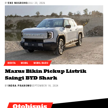
BY
EKO NUGROHO
JULI 23, 2026
BERITA
MOBIL
MOBIL BARU
Maxus Bikin Pickup Listrik
Saingi BYD Shark
BY
INDRA PRABOWO
SEPTEMBER 18, 2024
Otobisnis