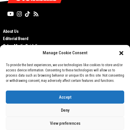
About Us
Editorial Board
Cyber Media Guidelines
Manage Cookie Consent
TOS
Disclaimer
To provide the best experiences, we use technologies like cookies to store and/or
Privacy Policy
access device information. Consenting to these technologies will allow us to
Contact Us
process data such as browsing behavior or unique IDs on this site. Not consenting
or withdrawing consent, may adversely affect certain features and functions.
Accept
Deny
Don't not sell my personal information
View preferences