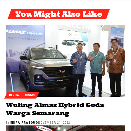
You Might Also Like
BERITA
BISNIS
Wuling Almaz Hybrid Goda
Warga Semarang
BY
INDRA PRABOWO
NOVEMBER 24, 2022