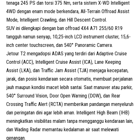
tenaga 245 PS dan torsi 375 Nm, serta sistem X-WD Intelligent
4WD dengan enam mode berkendara, All-Terrain Offroad Assist
Mode, Intelligent Crawling, dan Hill Descent Control.
SUV ini dilengkapi dengan
ban offroad 4X4 A71 255/60 R19
tangguh namun senyap, 1
0,25-inch LCD instrument cluster
,
15,6-
inch center touchscreen
, dan
540° Panoramic Camera
.
Jetour T2 mengadopsi ADAS yang terdiri dari A
daptive Cruise
Control (ACC)
,
Intelligent Cruise Assist (ICA)
,
Lane Keeping
Assist (LKA)
, dan
Traffic Jam Assist (TJA)
menjaga kecepatan,
jarak, dan posisi kendaraan secara otomatis, membuat perjalanan
jauh maupun kondisi macet lebih santai. Saat manuver atau parkir,
540° Surround Vision, Door Open Warning (DOW),
dan
Rear
Crossing Traffic Alert (RCTA)
memberikan pandangan menyeluruh
dan peringatan dini agar lebih aman.
Intelligent High Beam (IHB)
meningkatkan visibilitas malam tanpa mengganggu kendaraan lain,
dan
Wading Radar
memantau kedalaman air saat melewati
genangan.