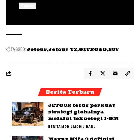
Jetour
Jetour T2
OFFROAD
SUV
TAGGED:
Berita Terbaru
JETOUR terus perkuat
strategi globalnya
melalui teknologi i-DM
BERITA
MOBIL
MOBIL BARU
Maxus Mifa 9 definisi