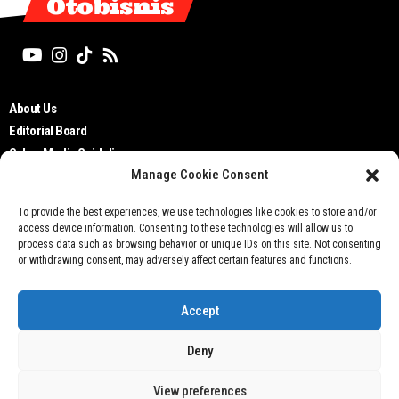
Otobisnis
About Us
Editorial Board
Cyber Media Guidelines
Manage Cookie Consent
TOS
Disclaimer
To provide the best experiences, we use technologies like cookies to store and/or
Privacy Policy
access device information. Consenting to these technologies will allow us to
Contact Us
process data such as browsing behavior or unique IDs on this site. Not consenting
or withdrawing consent, may adversely affect certain features and functions.
Accept
Deny
Don't not sell my personal information
View preferences