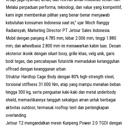
Melalui perpaduan performa, teknologi, dan value yang kompetitif,
kami ingin memberikan pilihan yang benar-benar menjawab
kebutuhan konsumen Indonesia saat ini,” ujar
Moch Ranggy
Radiansyah, Marketing Director PT Jetour Sales Indonesia.
Mobil dengan
panjang 4.785 mm, lebar 2.006 mm, tinggi 1.880
mm, dan wheelbase 2.800 mm ini menawarkan kabin luas. Desain
eksterior ikonik dengan siluet
boxy
,
grille
khas, velg unik, garis
bodi tegas, dan pencahayaan futuristik memadukan ketangguhan
offroad dengan keanggunan urban.
Struktur
Hardtop Cage Body
dengan 80% high-strength steel,
torsional stiffness 31.000 Nm, atap yang mampu menahan beban
hingga 300 kg, serta penguatan kaki-kaki dan metal underbody
shield, memastikannya tangguh sekaligus aman untuk berbagai
aktivitas outdoor, termasuk
rooftop tent
dan perlengkapan
overlanding
.
Jetour T2 mengandalkan mesin
Kunpeng Power 2.0 TGDI dengan