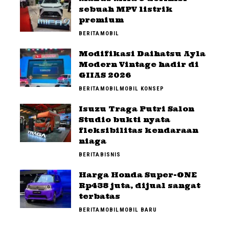
sebuah MPV listrik
premium
BERITA
MOBIL
Modifikasi Daihatsu Ayla
Modern Vintage hadir di
GIIAS 2026
BERITA
MOBIL
MOBIL KONSEP
Isuzu Traga Putri Salon
Studio bukti nyata
fleksibilitas kendaraan
niaga
BERITA
BISNIS
Harga Honda Super-ONE
Rp438 juta, dijual sangat
terbatas
BERITA
MOBIL
MOBIL BARU