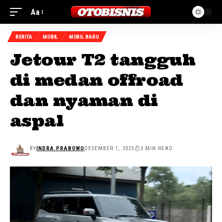
Aa
BERITA
MOBIL
MOBIL BARU
Jetour T2 tangguh
di medan offroad
dan nyaman di
aspal
BY
INDRA PRABOWO
DESEMBER 1, 2025
3 MIN READ