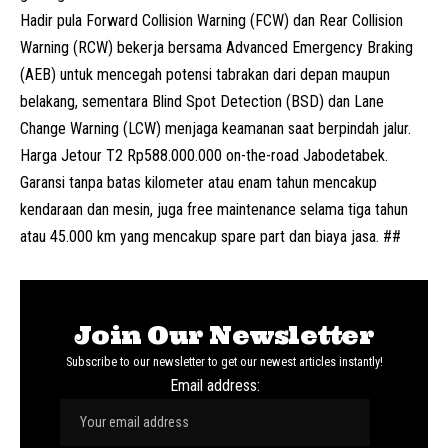
Hadir pula
Forward Collision Warning (FCW)
dan
Rear Collision
Warning (RCW)
bekerja bersama
Advanced Emergency Braking
(AEB)
untuk mencegah potensi tabrakan dari depan maupun
belakang, sementara
Blind Spot Detection (BSD)
dan
Lane
Change Warning (LCW)
menjaga keamanan saat berpindah jalur.
Harga Jetour T2 Rp
588.000.000
on-the-road
Jabodetabek.
G
aransi tanpa batas kilometer atau enam tahun mencakup
kendaraan dan mesin, juga
free maintenance
selama tiga tahun
atau 45.000 km yang mencakup spare part dan biaya jasa. ##
Join Our Newsletter
Subscribe to our newsletter to get our newest articles instantly!
Email address: