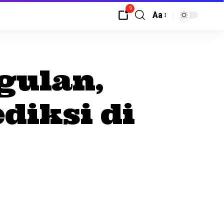
9
Aa
gulan,
diksi di