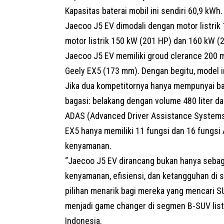
Kapasitas baterai mobil ini sendiri 60,9 kW
Jaecoo J5 EV dimodali dengan motor listri
motor listrik 150 kW (201 HP) dan 160 kW (
Jaecoo J5 EV memiliki groud clerance 200 m
Geely EX5 (173 mm). Dengan begitu, model ini
Jika dua kompetitornya hanya mempunyai ba
bagasi: belakang dengan volume 480 liter dan
ADAS (
Advanced Driver Assistance System
EX5 hanya memiliki 11 fungsi dan 16 fungs
kenyamanan.
“Jaecoo J5 EV dirancang bukan hanya sebaga
kenyamanan, efisiensi, dan ketangguhan di se
pilihan menarik bagi mereka yang mencari SUV
menjadi game changer di segmen B-SUV listr
Indonesia.