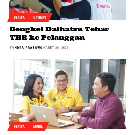
BERITA
OTHERS
Bengkel Daihatsu Tebar
THR ke Pelanggan
BY
INDRA PRABOWO
MARET 20, 2024
BERITA
MOBIL