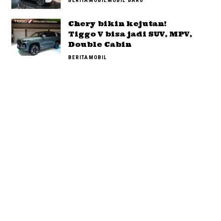
BERITA
MOBIL
MOBIL BARU
Chery bikin kejutan!
Tiggo V bisa jadi SUV, MPV,
Double Cabin
BERITA
MOBIL