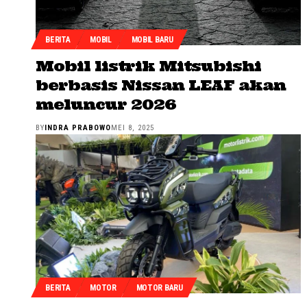
BERITA
MOBIL
MOBIL BARU
Mobil listrik Mitsubishi
berbasis Nissan LEAF akan
meluncur 2026
BY
INDRA PRABOWO
MEI 8, 2025
BERITA
MOTOR
MOTOR BARU