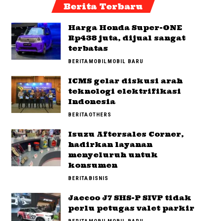
Berita Terbaru
Harga Honda Super-ONE
Rp438 juta, dijual sangat
terbatas
BERITA
MOBIL
MOBIL BARU
ICMS gelar diskusi arah
teknologi elektrifikasi
Indonesia
BERITA
OTHERS
Isuzu Aftersales Corner,
hadirkan layanan
menyeluruh untuk
konsumen
BERITA
BISNIS
Jaecoo J7 SHS-P SIVP tidak
perlu petugas valet parkir