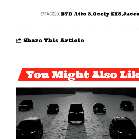
BYD Atto 3
Geely EX5
Jaec
TAGGED:
Share This Article
You Might Also Li