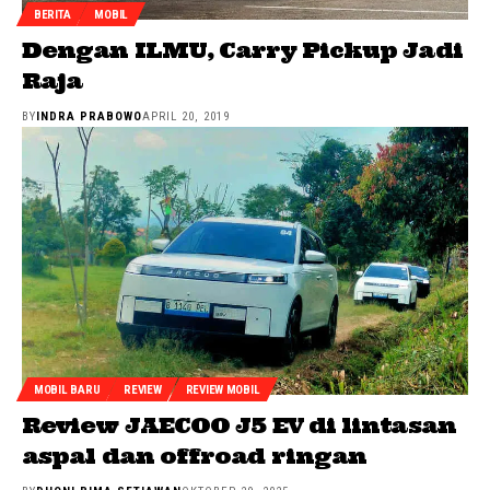
BERITA
MOBIL
Dengan ILMU, Carry Pickup Jadi
Raja
BY
INDRA PRABOWO
APRIL 20, 2019
MOBIL BARU
REVIEW
REVIEW MOBIL
Review JAECOO J5 EV di lintasan
aspal dan offroad ringan