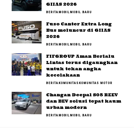
GIIAS 2026
BERITA
MOBIL
MOBIL BARU
Fuso Canter Extra Long
Bus meluncur di GIIAS
2026
BERITA
MOBIL
MOBIL BARU
FIFGROUP Aman Berlalu
Lintas terus digaungkan
untuk tekan angka
kecelakaan
BERITA
KOMUNITAS
KOMUNITAS MOTOR
Changan Deepal S05 REEV
dan BEV solusi tepat kaum
urban modern
BERITA
MOBIL
MOBIL BARU