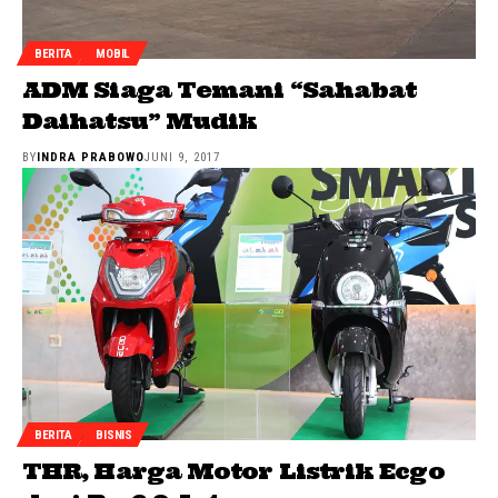
BERITA
MOBIL
ADM Siaga Temani “Sahabat
Daihatsu” Mudik
BY
INDRA PRABOWO
JUNI 9, 2017
BERITA
BISNIS
THR, Harga Motor Listrik Ecgo