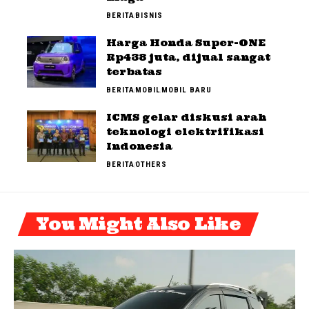
BERITA
BISNIS
Harga Honda Super-ONE
Rp438 juta, dijual sangat
terbatas
BERITA
MOBIL
MOBIL BARU
ICMS gelar diskusi arah
teknologi elektrifikasi
Indonesia
BERITA
OTHERS
You Might Also Like