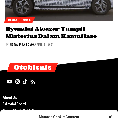
BERITA
MOBIL
Hyundai Alcazar Tampil
Misterius Dalam Kamuflase
BY
INDRA PRABOWO
APRIL 5, 2021
Otobisnis
About Us
Editorial Board
Cyber Media Guidelines
Manage Cookie Consent
TOS