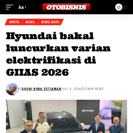
Aa
BERITA
MOBIL
MOBIL BARU
Hyundai bakal
luncurkan varian
elektrifikasi di
GIIAS 2026
BY
DHONI BIMA SETIAWAN
JULI 4, 2026
3 MIN READ