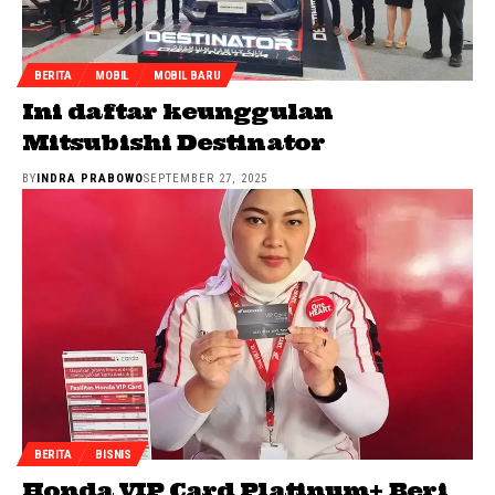
BERITA
MOBIL
MOBIL BARU
Ini daftar keunggulan
Mitsubishi Destinator
BY
INDRA PRABOWO
SEPTEMBER 27, 2025
BERITA
BISNIS
Honda VIP Card Platinum+ Beri