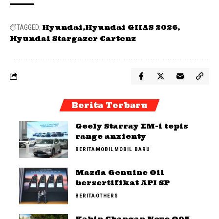
Hyundai
Hyundai GIIAS 2026
TAGGED:
Hyundai Stargazer Cartenz
Berita Terbaru
Geely Starray EM-i tepis
range anxienty
BERITA
MOBIL
MOBIL BARU
Mazda Genuine Oil
bersertifikat API SP
BERITA
OTHERS
Kabin Changan Nevo Q05