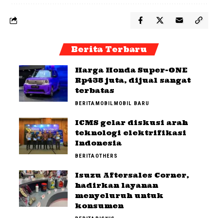
Berita Terbaru
Harga Honda Super-ONE
Rp438 juta, dijual sangat
terbatas
BERITA
MOBIL
MOBIL BARU
ICMS gelar diskusi arah
teknologi elektrifikasi
Indonesia
BERITA
OTHERS
Isuzu Aftersales Corner,
hadirkan layanan
menyeluruh untuk
konsumen