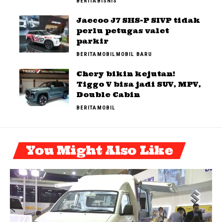
BERITA
BISNIS
Jaecoo J7 SHS-P SIVP tidak
perlu petugas valet
parkir
BERITA
MOBIL
MOBIL BARU
Chery bikin kejutan!
Tiggo V bisa jadi SUV, MPV,
Double Cabin
BERITA
MOBIL
You Might Also Like