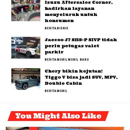
Isuzu Aftersales Corner,
hadirkan layanan
menyeluruh untuk
konsumen
BERITA
BISNIS
Jaecoo J7 SHS-P SIVP tidak
perlu petugas valet
parkir
BERITA
MOBIL
MOBIL BARU
Chery bikin kejutan!
Tiggo V bisa jadi SUV, MPV,
Double Cabin
BERITA
MOBIL
You Might Also Like