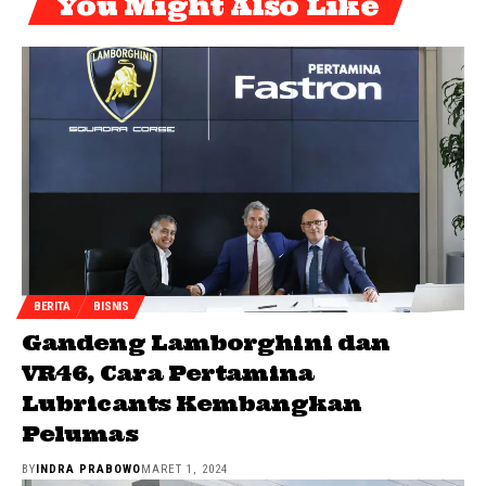
You Might Also Like
BERITA
BISNIS
Gandeng Lamborghini dan
VR46, Cara Pertamina
Lubricants Kembangkan
Pelumas
BY
INDRA PRABOWO
MARET 1, 2024