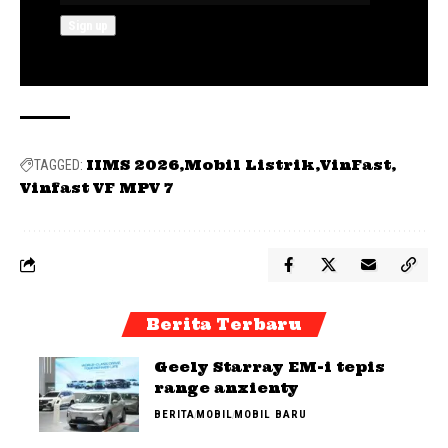
IIMS 2026
Mobil Listrik
VinFast
TAGGED:
Vinfast VF MPV 7
Berita Terbaru
Geely Starray EM-i tepis
range anxienty
BERITA
MOBIL
MOBIL BARU