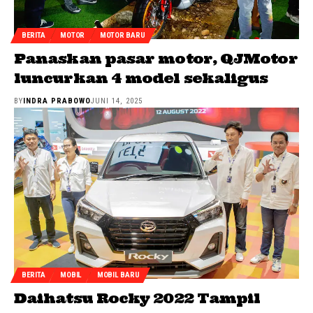
BERITA
MOTOR
MOTOR BARU
Panaskan pasar motor, QJMotor
luncurkan 4 model sekaligus
BY
INDRA PRABOWO
JUNI 14, 2025
BERITA
MOBIL
MOBIL BARU
Daihatsu Rocky 2022 Tampil