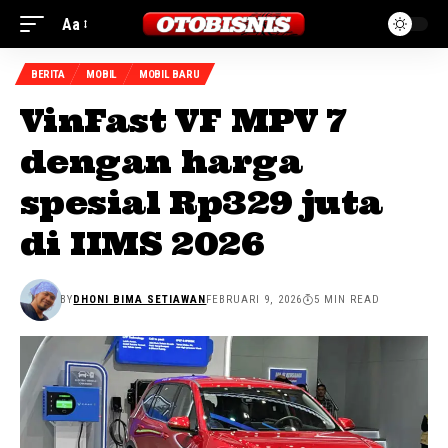
Aa
BERITA
MOBIL
MOBIL BARU
VinFast VF MPV 7
dengan harga
spesial Rp329 juta
di IIMS 2026
BY
DHONI BIMA SETIAWAN
FEBRUARI 9, 2026
5 MIN READ