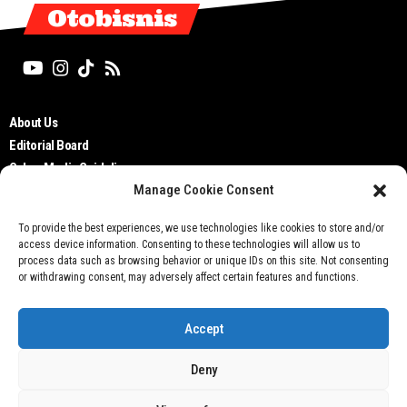
Otobisnis
About Us
Editorial Board
Cyber Media Guidelines
Manage Cookie Consent
TOS
Disclaimer
To provide the best experiences, we use technologies like cookies to store and/or
Privacy Policy
access device information. Consenting to these technologies will allow us to
Contact Us
process data such as browsing behavior or unique IDs on this site. Not consenting
or withdrawing consent, may adversely affect certain features and functions.
Accept
Deny
Don't not sell my personal information