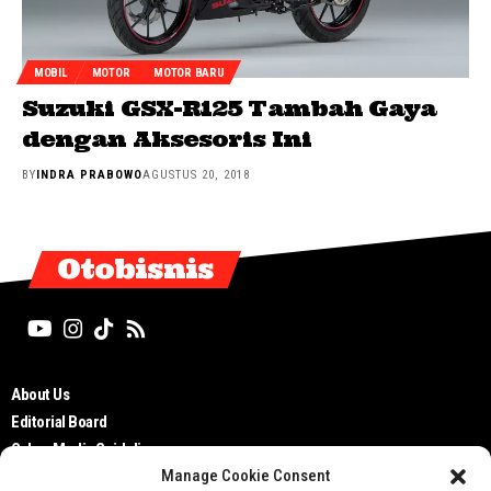
MOBIL
MOTOR
MOTOR BARU
Suzuki GSX-R125 Tambah Gaya
dengan Aksesoris Ini
BY
INDRA PRABOWO
AGUSTUS 20, 2018
Otobisnis
About Us
Editorial Board
Cyber Media Guidelines
Manage Cookie Consent
TOS