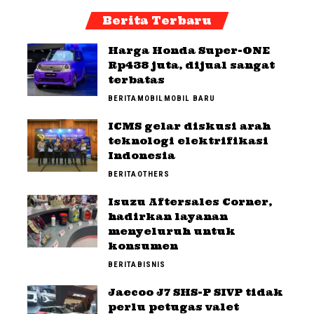
Berita Terbaru
Harga Honda Super-ONE
Rp438 juta, dijual sangat
terbatas
BERITA
MOBIL
MOBIL BARU
ICMS gelar diskusi arah
teknologi elektrifikasi
Indonesia
BERITA
OTHERS
Isuzu Aftersales Corner,
hadirkan layanan
menyeluruh untuk
konsumen
BERITA
BISNIS
Jaecoo J7 SHS-P SIVP tidak
perlu petugas valet