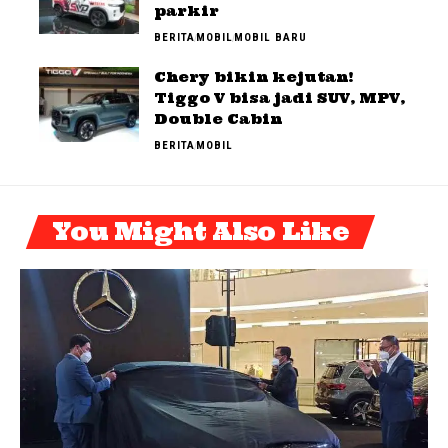
parkir
BERITA
MOBIL
MOBIL BARU
Chery bikin kejutan!
Tiggo V bisa jadi SUV, MPV,
Double Cabin
BERITA
MOBIL
You Might Also Like