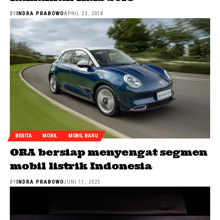
BY
INDRA PRABOWO
APRIL 23, 2018
BERITA
MOBIL
MOBIL BARU
ORA bersiap menyengat segmen
mobil listrik Indonesia
BY
INDRA PRABOWO
JUNI 11, 2025