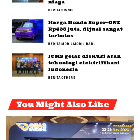
niaga
BERITA
BISNIS
Harga Honda Super-ONE
Rp438 juta, dijual sangat
terbatas
BERITA
MOBIL
MOBIL BARU
ICMS gelar diskusi arah
teknologi elektrifikasi
Indonesia
BERITA
OTHERS
You Might Also Like