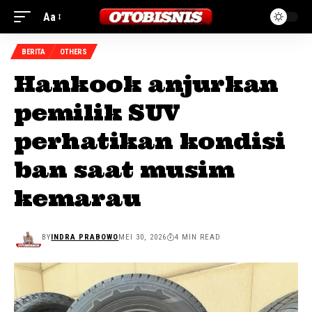
Aa
BERITA
OTHERS
Hankook anjurkan
pemilik SUV
perhatikan kondisi
ban saat musim
kemarau
BY
INDRA PRABOWO
MEI 30, 2026
4 MIN READ