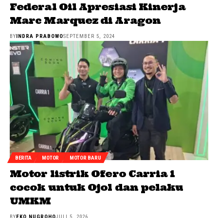
Federal Oil Apresiasi Kinerja
Marc Marquez di Aragon
BY
INDRA PRABOWO
SEPTEMBER 5, 2024
BERITA
MOTOR
MOTOR BARU
Motor listrik Ofero Carria 1
cocok untuk Ojol dan pelaku
UMKM
BY
EKO NUGROHO
JULI 5, 2026