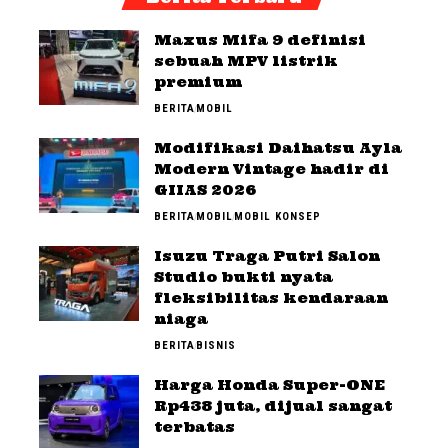
Maxus Mifa 9 definisi
sebuah MPV listrik
premium
BERITA
MOBIL
Modifikasi Daihatsu Ayla
Modern Vintage hadir di
GIIAS 2026
BERITA
MOBIL
MOBIL KONSEP
Isuzu Traga Putri Salon
Studio bukti nyata
fleksibilitas kendaraan
niaga
BERITA
BISNIS
Harga Honda Super-ONE
Rp438 juta, dijual sangat
terbatas