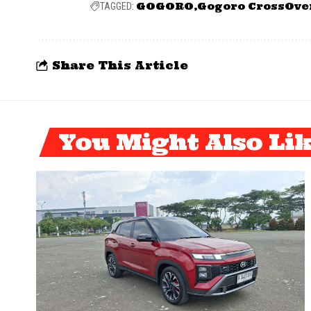
GOGORO
Gogoro CrossOve
TAGGED:
Share This Article
You Might Also Li