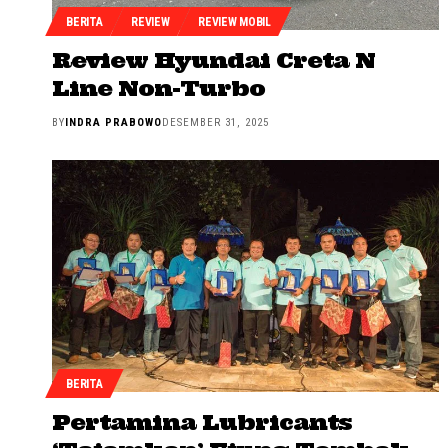
BERITA
REVIEW
REVIEW MOBIL
Review Hyundai Creta N
Line Non-Turbo
BY
INDRA PRABOWO
DESEMBER 31, 2025
BERITA
Pertamina Lubricants