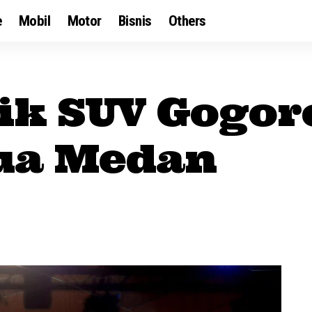
e
Mobil
Motor
Bisnis
Others
rik SUV Gogor
ua Medan