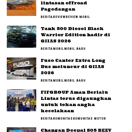
lintasan offroad
Pagedangan
BERITA
REVIEW
REVIEW MOBIL
Tank 500 Diesel Black
Warrior Edition hadir di
GIIAS 2026
BERITA
MOBIL
MOBIL BARU
Fuso Canter Extra Long
Bus meluncur di GIIAS
2026
BERITA
MOBIL
MOBIL BARU
FIFGROUP Aman Berlalu
Lintas terus digaungkan
untuk tekan angka
kecelakaan
BERITA
KOMUNITAS
KOMUNITAS MOTOR
Changan Deepal S05 REEV