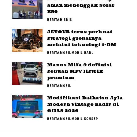
aman menenggak Solar
B50
BERITA
BISNIS
JETOUR terus perkuat
strategi globalnya
melalui teknologi i-DM
BERITA
MOBIL
MOBIL BARU
Maxus Mifa 9 definisi
sebuah MPV listrik
premium
BERITA
MOBIL
Modifikasi Daihatsu Ayla
Modern Vintage hadir di
GIIAS 2026
BERITA
MOBIL
MOBIL KONSEP