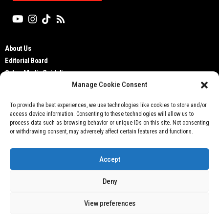
About Us
Editorial Board
Cyber Media Guidelines
Manage Cookie Consent
TOS
Disclaimer
To provide the best experiences, we use technologies like cookies to store and/or
Privacy Policy
access device information. Consenting to these technologies will allow us to
Contact Us
process data such as browsing behavior or unique IDs on this site. Not consenting
or withdrawing consent, may adversely affect certain features and functions.
Accept
Deny
Don't not sell my personal information
View preferences