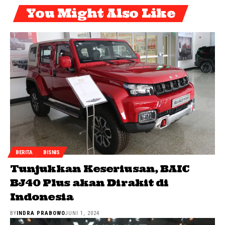
You Might Also Like
BERITA
BISNIS
Tunjukkan Keseriusan, BAIC
BJ40 Plus akan Dirakit di
Indonesia
BY
INDRA PRABOWO
JUNI 1, 2024