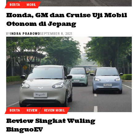
BERITA
MOBIL
Honda, GM dan Cruise Uji Mobil
Otonom di Jepang
BY
INDRA PRABOWO
SEPTEMBER 8, 2021
BERITA
REVIEW
REVIEW MOBIL
Review Singkat Wuling
BinguoEV