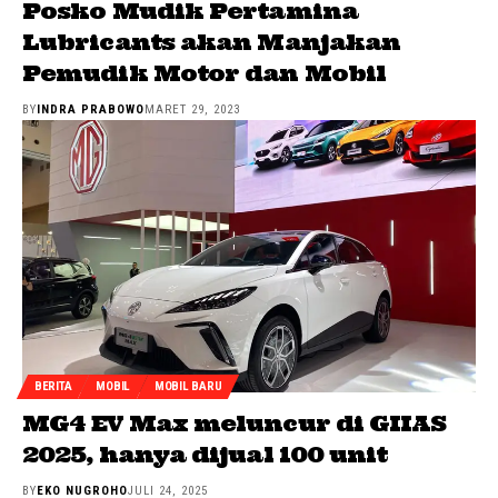
Posko Mudik Pertamina
Lubricants akan Manjakan
Pemudik Motor dan Mobil
BY
INDRA PRABOWO
MARET 29, 2023
BERITA
MOBIL
MOBIL BARU
MG4 EV Max meluncur di GIIAS
2025, hanya dijual 100 unit
BY
EKO NUGROHO
JULI 24, 2025