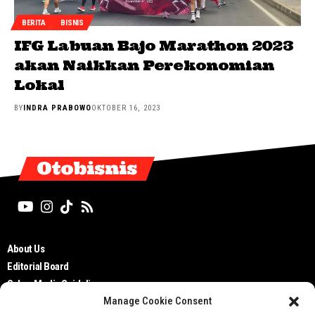
BERITA
BISNIS
IFG Labuan Bajo Marathon 2023
akan Naikkan Perekonomian
Lokal
BY
INDRA PRABOWO
OKTOBER 16, 2023
Otobisnis
About Us
Editorial Board
Cyber Media Guidelines
Manage Cookie Consent
TOS