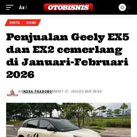
Aa
BERITA
BISNIS
Penjualan Geely EX5
dan EX2 cemerlang
di Januari-Februari
2026
BY
INDRA PRABOWO
MARET 27, 2026
3 MIN READ