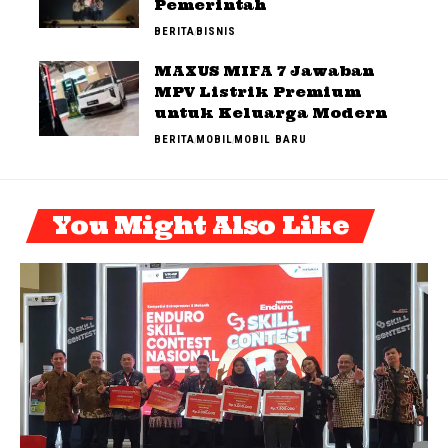
Pemerintah
BERITA
BISNIS
MAXUS MIFA 7 Jawaban
MPV Listrik Premium
untuk Keluarga Modern
BERITA
MOBIL
MOBIL BARU
You Might Also Like