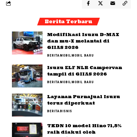
Berita Terbaru
Modifikasi Isuzu D-MAX
dan mu-X melantai di
GIIAS 2026
BERITA
MOBIL
MOBIL BARU
Isuzu ELF NLR Campervan
tampil di GIIAS 2026
BERITA
MOBIL
MOBIL BARU
Layanan Purnajual Isuzu
terus diperkuat
BERITA
BISNIS
TKDN 10 model Hino 71,5%
raih diakui oleh