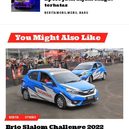
terbatas
BERITA
MOBIL
MOBIL BARU
You Might Also Like
BERITA
OTHERS
Brio Slalom Challenge 2022