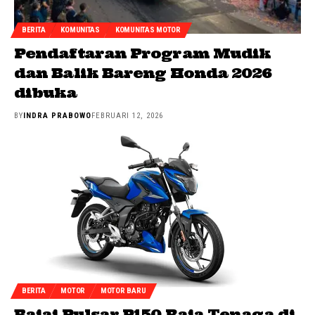
BERITA
KOMUNITAS
KOMUNITAS MOTOR
Pendaftaran Program Mudik
dan Balik Bareng Honda 2026
dibuka
BY
INDRA PRABOWO
FEBRUARI 12, 2026
BERITA
MOTOR
MOTOR BARU
Bajaj Pulsar P150 Raja Tenaga di