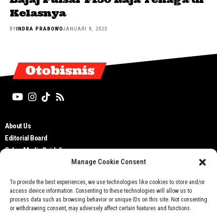
Kelasnya
BY
INDRA PRABOWO
JANUARI 8, 2023
Otobisnis
About Us
Editorial Board
Cyber Media Guidelines
Manage Cookie Consent
TOS
Disclaimer
To provide the best experiences, we use technologies like cookies to store and/or
Privacy Policy
access device information. Consenting to these technologies will allow us to
Contact Us
process data such as browsing behavior or unique IDs on this site. Not consenting
or withdrawing consent, may adversely affect certain features and functions.