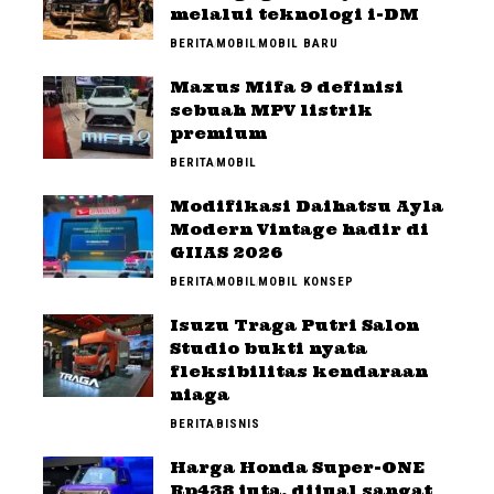
melalui teknologi i-DM
BERITA
MOBIL
MOBIL BARU
Maxus Mifa 9 definisi
sebuah MPV listrik
premium
BERITA
MOBIL
Modifikasi Daihatsu Ayla
Modern Vintage hadir di
GIIAS 2026
BERITA
MOBIL
MOBIL KONSEP
Isuzu Traga Putri Salon
Studio bukti nyata
fleksibilitas kendaraan
niaga
BERITA
BISNIS
Harga Honda Super-ONE
Rp438 juta, dijual sangat