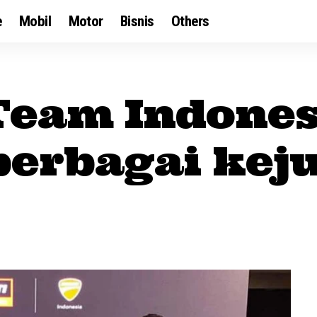
e
Mobil
Motor
Bisnis
Others
Team Indones
 berbagai kej