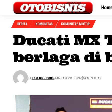
Hom
BERITA
KOMUNITAS
KOMUNITAS MOTOR
Ducati MX 
berlaga di
BY
EKO NUGROHO
JANUARI 20, 2026
4 MIN READ