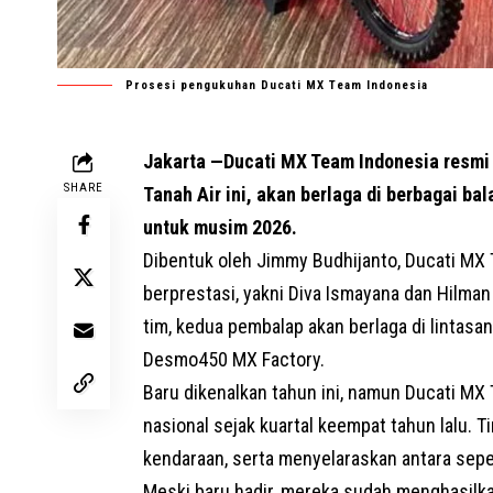
Prosesi pengukuhan Ducati MX Team Indonesia
Jakarta —Ducati MX Team Indonesia resmi 
SHARE
Tanah Air ini, akan berlaga di berbagai ba
untuk musim 2026.
Dibentuk oleh Jimmy Budhijanto, Ducati MX
berprestasi, yakni Diva Ismayana dan Hilma
tim, kedua pembalap akan berlaga di linta
Desmo450 MX
Factory
.
Baru dikenalkan tahun ini, namun Ducati MX
nasional sejak kuartal keempat tahun lalu. 
kendaraan, serta menyelaraskan antara
sep
Meski baru hadir, mereka sudah menghasilk