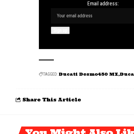
Email address:
Ducati Desmo450 MX
Duca
TAGGED:
Share This Article
You Might Also Li