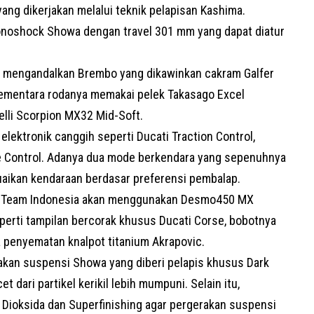
ng dikerjakan melalui teknik pelapisan Kashima.
noshock Showa dengan travel 301 mm yang dapat diatur
mengandalkan Brembo yang dikawinkan cakram Galfer
ementara rodanya memakai pelek Takasago Excel
relli Scorpion MX32 Mid-Soft.
lektronik canggih seperti Ducati Traction Control,
ke Control. Adanya dua mode berkendara yang sepenuhnya
suaikan kendaraan berdasar preferensi pembalap.
 MX Team Indonesia akan menggunakan Desmo450 MX
eperti tampilan bercorak khusus Ducati Corse, bobotnya
ga penyematan knalpot titanium Akrapovic.
akan suspensi Showa yang diberi pelapis khusus Dark
dari partikel kerikil lebih mumpuni. Selain itu,
m Dioksida dan Superfinishing agar pergerakan suspensi