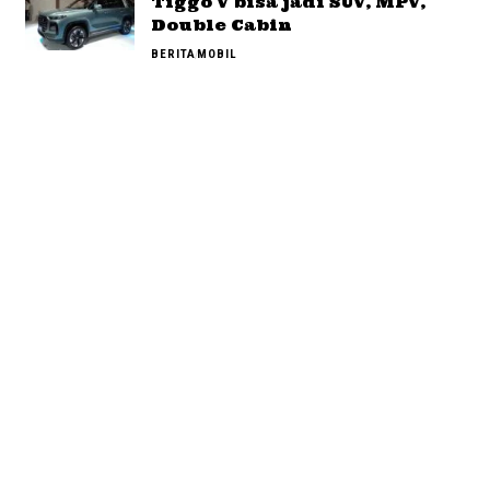
Tiggo V bisa jadi SUV, MPV,
Double Cabin
BERITA
MOBIL