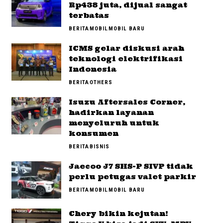
Rp438 juta, dijual sangat
terbatas
BERITA
MOBIL
MOBIL BARU
ICMS gelar diskusi arah
teknologi elektrifikasi
Indonesia
BERITA
OTHERS
Isuzu Aftersales Corner,
hadirkan layanan
menyeluruh untuk
konsumen
BERITA
BISNIS
Jaecoo J7 SHS-P SIVP tidak
perlu petugas valet parkir
BERITA
MOBIL
MOBIL BARU
Chery bikin kejutan!