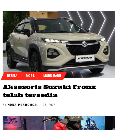
BERITA
MOBIL
MOBIL BARU
Aksesoris Suzuki Fronx
telah tersedia
BY
INDRA PRABOWO
JULI 28, 2025