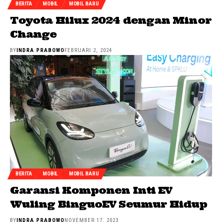
BERITA
MOBIL
MOBIL BARU
Toyota Hilux 2024 dengan Minor
Change
BY
INDRA PRABOWO
FEBRUARI 2, 2024
BERITA
MOBIL
MOBIL BARU
Garansi Komponen Inti EV
Wuling BinguoEV Seumur Hidup
BY
INDRA PRABOWO
NOVEMBER 17, 2023