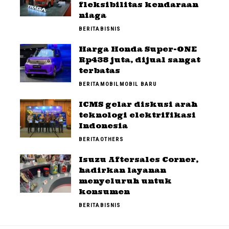
fleksibilitas kendaraan
niaga
BERITA
BISNIS
Harga Honda Super-ONE
Rp438 juta, dijual sangat
terbatas
BERITA
MOBIL
MOBIL BARU
ICMS gelar diskusi arah
teknologi elektrifikasi
Indonesia
BERITA
OTHERS
Isuzu Aftersales Corner,
hadirkan layanan
menyeluruh untuk
konsumen
BERITA
BISNIS