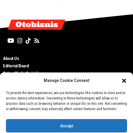
Otobisnis
About Us
Editorial Board
Cyber Media Guidelines
Manage Cookie Consent
TOS
Disclaimer
To provide the best experiences, we use technologies like cookies to store and/or
Privacy Policy
access device information. Consenting to these technologies will allow us to
Contact Us
process data such as browsing behavior or unique IDs on this site. Not consenting
or withdrawing consent, may adversely affect certain features and functions.
Accept