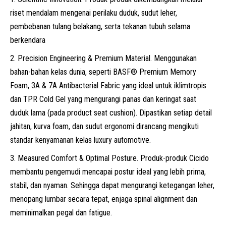
riset mendalam mengenai perilaku duduk, sudut leher,
pembebanan tulang belakang, serta tekanan tubuh selama
berkendara
Precision
Engineering
&
Premium
Material.
M
enggunakan
bahan-bahan
kelas
dunia,
seperti
BASF®
Premium
Memory
Foam,
3A
&
7A
Antibacterial
Fabric
yang
ideal
untuk
iklim
tropis
dan
TPR
Cold
Gel
yang
mengurangi
panas
dan k
eringat
saat
duduk
lama (pada product seat cushion).
Dipastikan setiap
detail
jahitan,
kurva
foam,
dan
sudut
ergonomi
dirancang
mengikuti
standar kenyamanan kelas luxury automotive.
Measured
Comfort
&
Optimal
Posture.
Produk-produk
Cicido
membantu
pengemudi
mencapai
postur
ideal
yang
lebih
prima,
stabil,
dan nyaman. Sehingga dapat m
engurangi
ketegangan
leher,
m
enopang
lumbar
secara
tepat,
enjaga
spinal
alignment dan
m
eminimalkan
pegal
dan
fatigue.