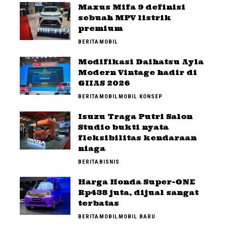
Maxus Mifa 9 definisi
sebuah MPV listrik
premium
BERITA
MOBIL
Modifikasi Daihatsu Ayla
Modern Vintage hadir di
GIIAS 2026
BERITA
MOBIL
MOBIL KONSEP
Isuzu Traga Putri Salon
Studio bukti nyata
fleksibilitas kendaraan
niaga
BERITA
BISNIS
Harga Honda Super-ONE
Rp438 juta, dijual sangat
terbatas
BERITA
MOBIL
MOBIL BARU