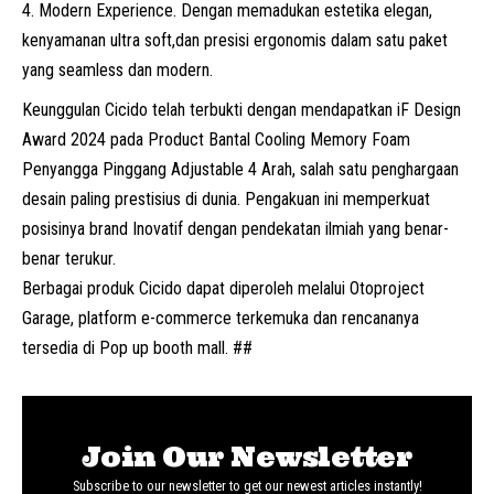
Modern
Experience.
Dengan m
emadukan
estetika elegan,
kenyamanan
ultra soft,
dan presisi ergonomis dalam satu paket
yang seamless dan modern.
Keunggulan Cicido telah terbukti dengan mendapatkan
iF
Design
Award 2024
pada Product
Bantal Cooling Memory Foam
Penyangga Pinggang Adjustable 4 Arah,
salah satu penghargaan
desain paling prestisius di dunia. Pengakuan ini memperkuat
posisinya brand Inovatif dengan pendekatan ilmiah yang benar-
benar terukur.
Berbagai produk Cicido dapat diperoleh melalui Otoproject
Garage,
platform
e-commerce
terkemuka dan rencananya
tersedia di
Pop
up
booth
mall. ##
Join Our Newsletter
Subscribe to our newsletter to get our newest articles instantly!