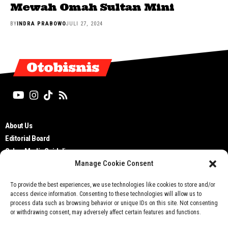
Mewah Omah Sultan Mini
BY
INDRA PRABOWO
JULI 27, 2024
Otobisnis
About Us
Editorial Board
Cyber Media Guidelines
Manage Cookie Consent
TOS
Disclaimer
To provide the best experiences, we use technologies like cookies to store and/or
Privacy Policy
access device information. Consenting to these technologies will allow us to
Contact Us
process data such as browsing behavior or unique IDs on this site. Not consenting
or withdrawing consent, may adversely affect certain features and functions.