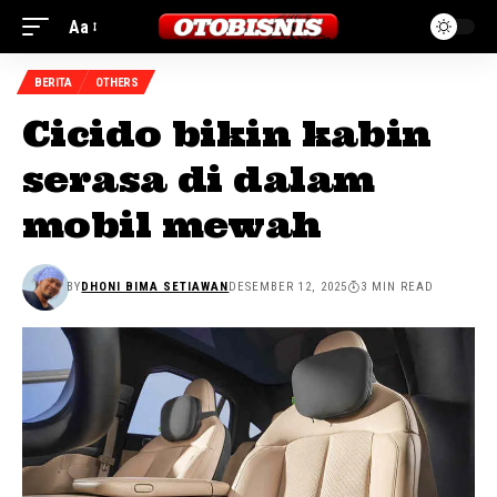
Aa
BERITA
OTHERS
Cicido bikin kabin
serasa di dalam
mobil mewah
BY
DHONI BIMA SETIAWAN
DESEMBER 12, 2025
3 MIN READ