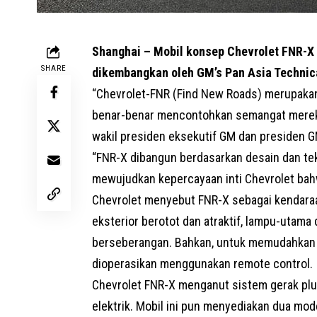
Shanghai – Mobil konsep Chevrolet FNR-X
SHARE
dikembangkan oleh GM’s Pan Asia Technic
“Chevrolet-FNR (Find New Roads) merupakan 
benar-benar mencontohkan semangat merek k
wakil presiden eksekutif GM dan presiden G
“FNR-X dibangun berdasarkan desain dan te
mewujudkan kepercayaan inti Chevrolet bahw
Chevrolet menyebut FNR-X sebagai kendaraa
eksterior berotot dan atraktif, lampu-utama
berseberangan. Bahkan, untuk memudahkan 
dioperasikan menggunakan remote control.
Chevrolet FNR-X menganut sistem gerak plug
elektrik. Mobil ini pun menyediakan dua mode