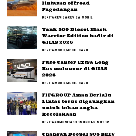
lintasan offroad
Pagedangan
BERITA
REVIEW
REVIEW MOBIL
Tank 500 Diesel Black
Warrior Edition hadir di
GIIAS 2026
BERITA
MOBIL
MOBIL BARU
Fuso Canter Extra Long
Bus meluncur di GIIAS
2026
BERITA
MOBIL
MOBIL BARU
FIFGROUP Aman Berlalu
Lintas terus digaungkan
untuk tekan angka
kecelakaan
BERITA
KOMUNITAS
KOMUNITAS MOTOR
Changan Deepal S05 REEV