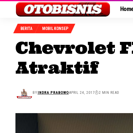
Hom
BERITA
MOBIL KONSEP
Chevrolet 
Atraktif
BY
INDRA PRABOWO
APRIL 24, 2017
2 MIN READ