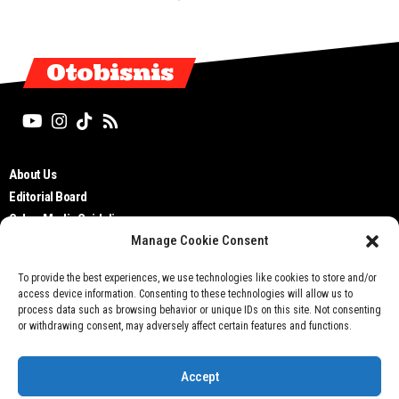
Otobisnis
About Us
Editorial Board
Cyber Media Guidelines
Manage Cookie Consent
TOS
Disclaimer
To provide the best experiences, we use technologies like cookies to store and/or
Privacy Policy
access device information. Consenting to these technologies will allow us to
Contact Us
process data such as browsing behavior or unique IDs on this site. Not consenting
or withdrawing consent, may adversely affect certain features and functions.
Accept