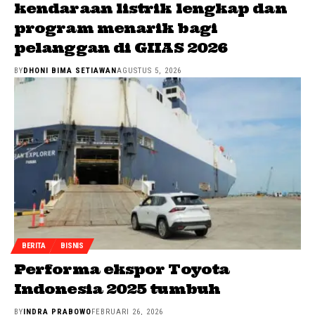
kendaraan listrik lengkap dan
program menarik bagi
pelanggan di GIIAS 2026
BY
DHONI BIMA SETIAWAN
AGUSTUS 5, 2026
BERITA
BISNIS
Performa ekspor Toyota
Indonesia 2025 tumbuh
BY
INDRA PRABOWO
FEBRUARI 26, 2026