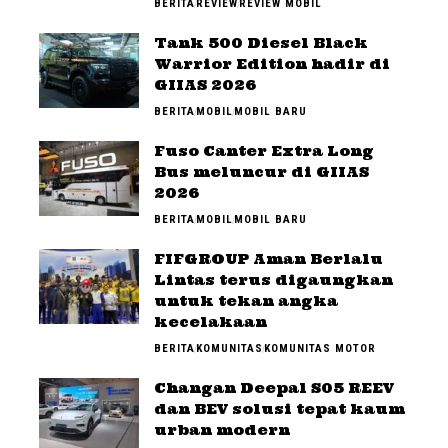
BERITA
REVIEW
REVIEW MOBIL
Tank 500 Diesel Black
Warrior Edition hadir di
GIIAS 2026
BERITA
MOBIL
MOBIL BARU
Fuso Canter Extra Long
Bus meluncur di GIIAS
2026
BERITA
MOBIL
MOBIL BARU
FIFGROUP Aman Berlalu
Lintas terus digaungkan
untuk tekan angka
kecelakaan
BERITA
KOMUNITAS
KOMUNITAS MOTOR
Changan Deepal S05 REEV
dan BEV solusi tepat kaum
urban modern