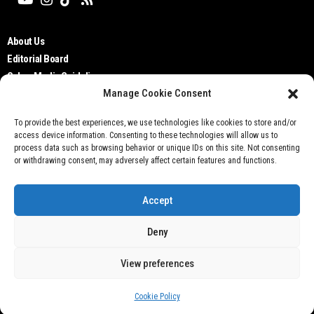
About Us
Editorial Board
Cyber Media Guidelines
Manage Cookie Consent
TOS
Disclaimer
To provide the best experiences, we use technologies like cookies to store and/or
Privacy Policy
access device information. Consenting to these technologies will allow us to
Contact Us
process data such as browsing behavior or unique IDs on this site. Not consenting
or withdrawing consent, may adversely affect certain features and functions.
Accept
Deny
Don't not sell my personal information
View preferences
@ 2021 Otobisnis.id
Cookie Policy