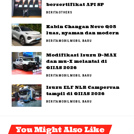
bersertifikat API SP
BERITA
OTHERS
Kabin Changan Nevo Q05
luas, nyaman dan modern
BERITA
MOBIL
MOBIL BARU
Modifikasi Isuzu D-MAX
dan mu-X melantai di
GIIAS 2026
BERITA
MOBIL
MOBIL BARU
Isuzu ELF NLR Campervan
tampil di GIIAS 2026
BERITA
MOBIL
MOBIL BARU
You Might Also Like