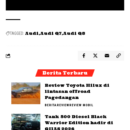
Audi
Audi Q7
Audi Q8
TAGGED:
Berita Terbaru
Review Toyota Hilux di
lintasan offroad
Pagedangan
BERITA
REVIEW
REVIEW MOBIL
Tank 500 Diesel Black
Warrior Edition hadir di
GIIAS 2026