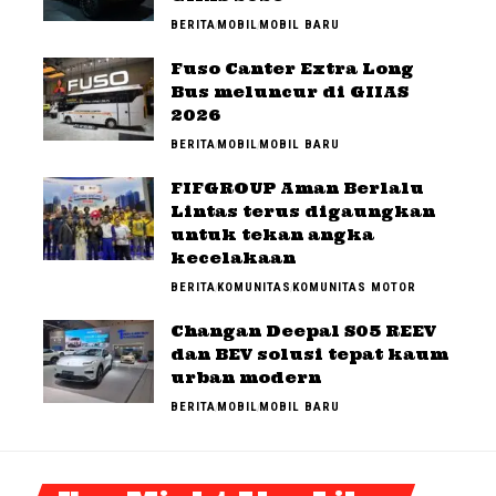
BERITA
MOBIL
MOBIL BARU
Fuso Canter Extra Long
Bus meluncur di GIIAS
2026
BERITA
MOBIL
MOBIL BARU
FIFGROUP Aman Berlalu
Lintas terus digaungkan
untuk tekan angka
kecelakaan
BERITA
KOMUNITAS
KOMUNITAS MOTOR
Changan Deepal S05 REEV
dan BEV solusi tepat kaum
urban modern
BERITA
MOBIL
MOBIL BARU