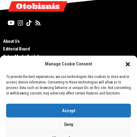
Otobisnis
About Us
Editorial Board
Cyber Media Guidelines
Manage Cookie Consent
TOS
Disclaimer
To provide the best experiences, we use technologies like cookies to store and/or
Privacy Policy
access device information. Consenting to these technologies will allow us to
Contact Us
process data such as browsing behavior or unique IDs on this site. Not consenting
or withdrawing consent, may adversely affect certain features and functions.
Accept
Deny
Don't not sell my personal information