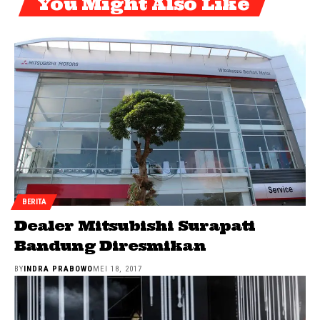
You Might Also Like
BERITA
Dealer Mitsubishi Surapati
Bandung Diresmikan
BY
INDRA PRABOWO
MEI 18, 2017