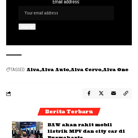
Email address:
Alva
Alva Auto
Alva Cervo
Alva One
TAGGED:
Berita Terbaru
BAW akan rakit mobil
listrik MPV dan city car di
Purwakarta