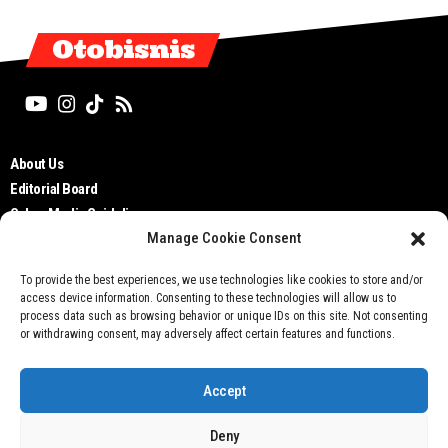
Otobisnis
About Us
Editorial Board
Cyber Media Guidelines
Manage Cookie Consent
TOS
Disclaimer
To provide the best experiences, we use technologies like cookies to store and/or
Privacy Policy
access device information. Consenting to these technologies will allow us to
Contact Us
process data such as browsing behavior or unique IDs on this site. Not consenting
or withdrawing consent, may adversely affect certain features and functions.
Accept
Deny