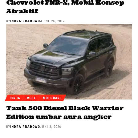
Chevrolet FNR-X, Mobil Konsep
Atraktif
BY
INDRA PRABOWO
APRIL 24, 2017
BERITA
MOBIL
MOBIL BARU
Tank 500 Diesel Black Warrior
Edition umbar aura angker
BY
INDRA PRABOWO
JUNI 3, 2026