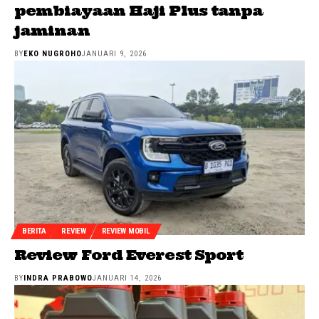
pembiayaan Haji Plus tanpa
jaminan
BY
EKO NUGROHO
JANUARI 9, 2026
BERITA
REVIEW
REVIEW MOBIL
Review Ford Everest Sport
BY
INDRA PRABOWO
JANUARI 14, 2026