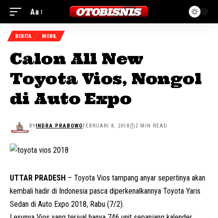
Aa
BERITA
MOBIL
Calon All New
Toyota Vios, Nongol
di Auto Expo
BY
INDRA PRABOWO
FEBRUARI 8, 2018
2 MIN READ
UTTAR PRADESH
– Toyota Vios tampang anyar sepertinya akan
kembali hadir di Indonesia pasca diperkenalkannya Toyota Yaris
Sedan di Auto Expo 2018, Rabu (7/2).
Lesunya Vios yang terjual hanya 746 unit sepanjang kalender