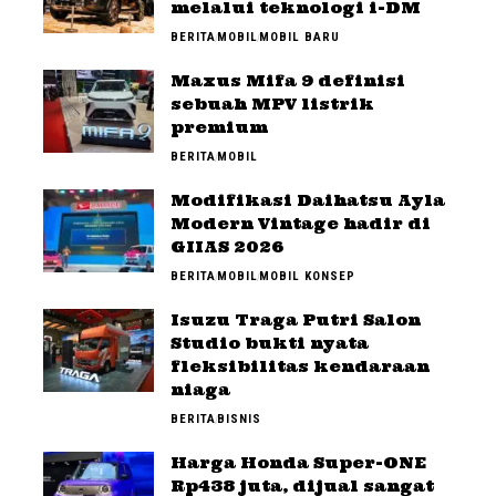
melalui teknologi i-DM
BERITA
MOBIL
MOBIL BARU
Maxus Mifa 9 definisi
sebuah MPV listrik
premium
BERITA
MOBIL
Modifikasi Daihatsu Ayla
Modern Vintage hadir di
GIIAS 2026
BERITA
MOBIL
MOBIL KONSEP
Isuzu Traga Putri Salon
Studio bukti nyata
fleksibilitas kendaraan
niaga
BERITA
BISNIS
Harga Honda Super-ONE
Rp438 juta, dijual sangat