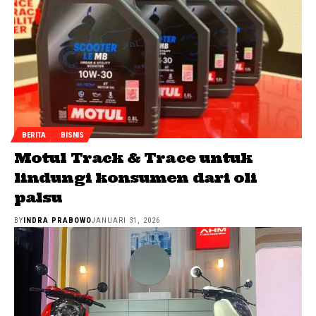
BERITA
BISNIS
Motul Track & Trace untuk
lindungi konsumen dari oli
palsu
BY
INDRA PRABOWO
JANUARI 31, 2026