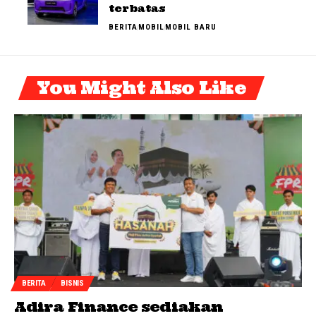
terbatas
BERITA
MOBIL
MOBIL BARU
You Might Also Like
BERITA
BISNIS
Adira Finance sediakan