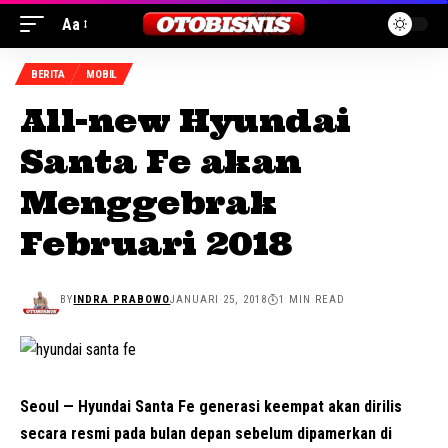
Aa
BERITA
MOBIL
All-new Hyundai
Santa Fe akan
Menggebrak
Februari 2018
BY
INDRA PRABOWO
JANUARI 25, 2018
1 MIN READ
Seoul —
Hyundai
Santa Fe generasi keempat akan dirilis
secara resmi pada bulan depan sebelum dipamerkan di