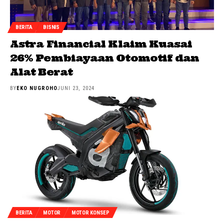
BERITA
BISNIS
Astra Financial Klaim Kuasai
26% Pembiayaan Otomotif dan
Alat Berat
BY
EKO NUGROHO
JUNI 23, 2024
BERITA
MOTOR
MOTOR KONSEP