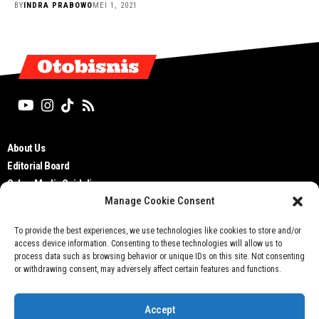
BY
INDRA PRABOWO
MEI 1, 2021
Otobisnis
About Us
Editorial Board
Cyber Media Guidelines
Manage Cookie Consent
TOS
Disclaimer
To provide the best experiences, we use technologies like cookies to store and/or
Privacy Policy
access device information. Consenting to these technologies will allow us to
Contact Us
process data such as browsing behavior or unique IDs on this site. Not consenting
or withdrawing consent, may adversely affect certain features and functions.
Accept