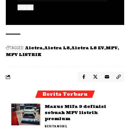
Aletra
Aletra L8
Aletra L8 EV
MPV
TAGGED:
MPV LISTRIK
Berita Terbaru
Maxus Mifa 9 definisi
sebuah MPV listrik
premium
BERITA
MOBIL