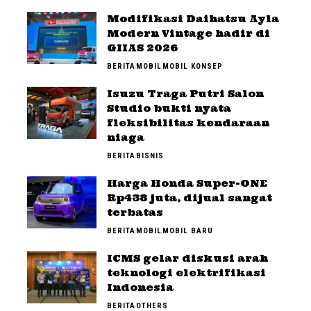
Modifikasi Daihatsu Ayla
Modern Vintage hadir di
GIIAS 2026
BERITA
MOBIL
MOBIL KONSEP
Isuzu Traga Putri Salon
Studio bukti nyata
fleksibilitas kendaraan
niaga
BERITA
BISNIS
Harga Honda Super-ONE
Rp438 juta, dijual sangat
terbatas
BERITA
MOBIL
MOBIL BARU
ICMS gelar diskusi arah
teknologi elektrifikasi
Indonesia
BERITA
OTHERS