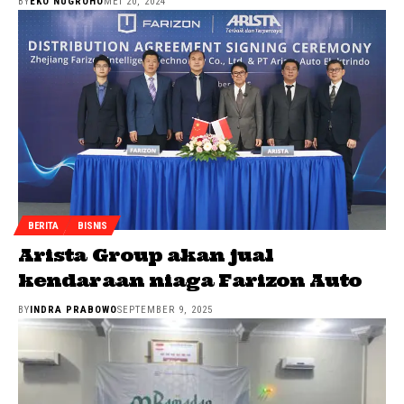
BY
EKO NUGROHO
MEI 20, 2024
BERITA
BISNIS
Arista Group akan jual
kendaraan niaga Farizon Auto
BY
INDRA PRABOWO
SEPTEMBER 9, 2025