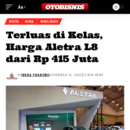
Aa
BERITA
MOBIL
MOBIL BARU
Terluas di Kelas,
Harga Aletra L8
dari Rp 415 Juta
BY
INDRA PRABOWO
NOVEMBER 22, 2024
3 MIN READ