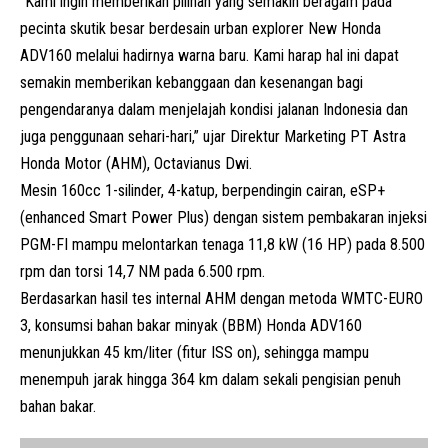
“Kami ingin memberikan pilihan yang semakin beragam pada
pecinta skutik besar berdesain urban explorer New Honda
ADV160 melalui hadirnya warna baru. Kami harap hal ini dapat
semakin memberikan kebanggaan dan kesenangan bagi
pengendaranya dalam menjelajah kondisi jalanan Indonesia dan
juga penggunaan sehari-hari,” ujar Direktur Marketing P
T Astra
Honda Motor (
AHM), Octavianus Dwi.
Mesin
160cc 1-silinder, 4-katup, berpendingin cairan, eSP+
(enhanced Smart Power Plus) dengan sistem pembakaran injeksi
PGM-FI mampu melontarkan tenaga 11,8 kW (16 HP) pada 8.500
rpm dan torsi 14,7 NM pada 6.500 rpm.
Berdasarkan hasil tes internal
AHM
dengan metoda WMTC-EURO
3, konsumsi bahan bakar minyak (BBM) Honda ADV160
menunjukkan 45 km/liter (fitur ISS on), sehingga mampu
menempuh jarak hingga 364 km dalam sekali pengisian penuh
bahan bakar.