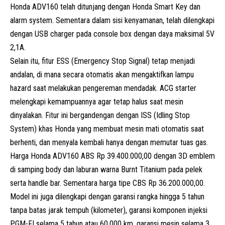
Honda ADV160 telah ditunjang dengan Honda Smart Key dan
alarm system. Sementara dalam sisi kenyamanan, telah dilengkapi
dengan USB charger pada console box dengan daya maksimal 5V
2,1A.
Selain itu, fitur ESS (Emergency Stop Signal) tetap menjadi
andalan, di mana secara otomatis akan mengaktifkan lampu
hazard saat melakukan pengereman mendadak. ACG starter
melengkapi kemampuannya agar tetap halus saat mesin
dinyalakan. Fitur ini bergandengan dengan ISS (Idling Stop
System) khas Honda yang membuat mesin mati otomatis saat
berhenti, dan menyala kembali hanya dengan memutar tuas gas.
Harga Honda ADV160 ABS Rp 39.400.000,00 dengan 3D emblem
di samping body dan laburan warna Burnt Titanium pada pelek
serta handle bar. Sementara harga tipe CBS Rp 36.200.000,00.
Model ini juga dilengkapi dengan garansi rangka hingga 5 tahun
tanpa batas jarak tempuh (kilometer), garansi komponen injeksi
PGM-FI selama 5 tahun atau 60.000 km, garansi mesin selama 3