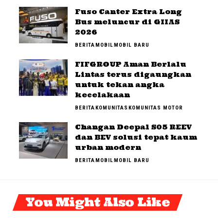
Fuso Canter Extra Long
Bus meluncur di GIIAS
2026
BERITA
MOBIL
MOBIL BARU
FIFGROUP Aman Berlalu
Lintas terus digaungkan
untuk tekan angka
kecelakaan
BERITA
KOMUNITAS
KOMUNITAS MOTOR
Changan Deepal S05 REEV
dan BEV solusi tepat kaum
urban modern
BERITA
MOBIL
MOBIL BARU
You Might Also Like