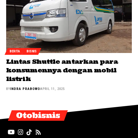
BERITA
BISNIS
Lintas Shuttle antarkan para
konsumennya dengan mobil
listrik
BY
INDRA PRABOWO
APRIL 11, 2025
Otobisnis