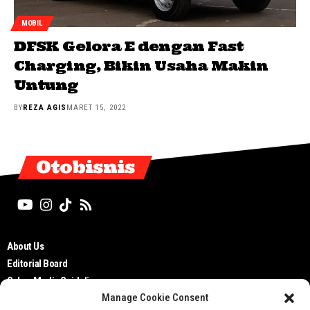
MOBIL
DFSK Gelora E dengan Fast
Charging, Bikin Usaha Makin
Untung
BY
REZA AGIS
MARET 15, 2022
Otobisnis
About Us
Editorial Board
Cyber Media Guidelines
Manage Cookie Consent
TOS