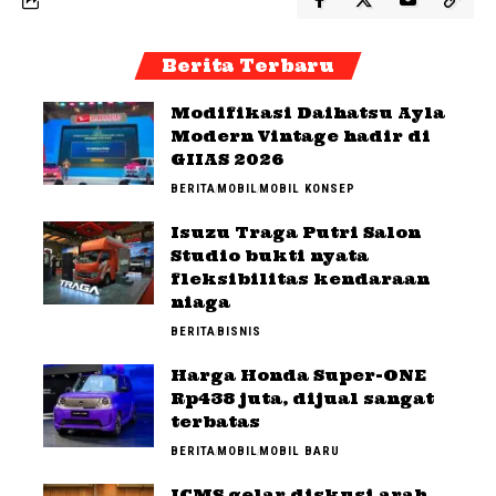
Berita Terbaru
Modifikasi Daihatsu Ayla
Modern Vintage hadir di
GIIAS 2026
BERITA
MOBIL
MOBIL KONSEP
Isuzu Traga Putri Salon
Studio bukti nyata
fleksibilitas kendaraan
niaga
BERITA
BISNIS
Harga Honda Super-ONE
Rp438 juta, dijual sangat
terbatas
BERITA
MOBIL
MOBIL BARU
ICMS gelar diskusi arah