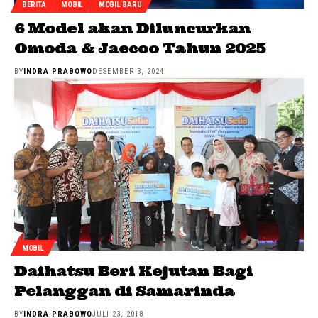
BERITA
MOBIL
MOBIL BARU
6 Model akan Diluncurkan
Omoda & Jaecoo Tahun 2025
BY
INDRA PRABOWO
DESEMBER 3, 2024
MOBIL
Daihatsu Beri Kejutan Bagi
Pelanggan di Samarinda
BY
INDRA PRABOWO
JULI 23, 2018