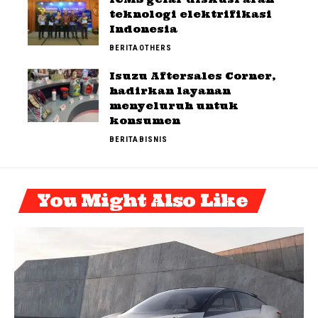
teknologi elektrifikasi
Indonesia
BERITA
OTHERS
Isuzu Aftersales Corner,
hadirkan layanan
menyeluruh untuk
konsumen
BERITA
BISNIS
You Might Also Like