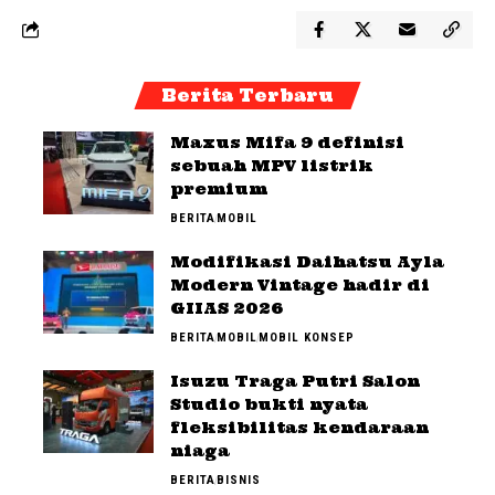
Berita Terbaru
Maxus Mifa 9 definisi
sebuah MPV listrik
premium
BERITA
MOBIL
Modifikasi Daihatsu Ayla
Modern Vintage hadir di
GIIAS 2026
BERITA
MOBIL
MOBIL KONSEP
Isuzu Traga Putri Salon
Studio bukti nyata
fleksibilitas kendaraan
niaga
BERITA
BISNIS