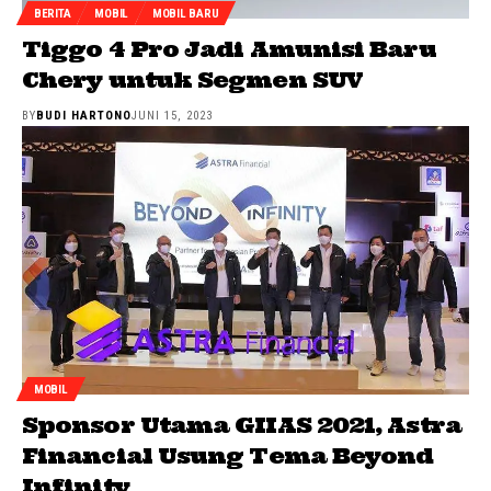
BERITA
MOBIL
MOBIL BARU
Tiggo 4 Pro Jadi Amunisi Baru
Chery untuk Segmen SUV
BY
BUDI HARTONO
JUNI 15, 2023
MOBIL
Sponsor Utama GIIAS 2021, Astra
Financial Usung Tema Beyond
Infinity