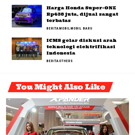
Harga Honda Super-ONE
Rp438 juta, dijual sangat
terbatas
BERITA
MOBIL
MOBIL BARU
ICMS gelar diskusi arah
teknologi elektrifikasi
Indonesia
BERITA
OTHERS
You Might Also Like