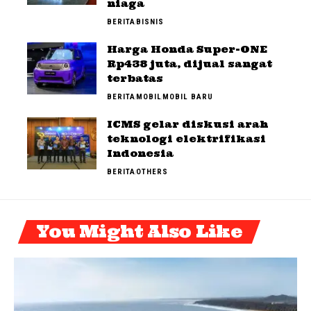
niaga
BERITA
BISNIS
Harga Honda Super-ONE
Rp438 juta, dijual sangat
terbatas
BERITA
MOBIL
MOBIL BARU
ICMS gelar diskusi arah
teknologi elektrifikasi
Indonesia
BERITA
OTHERS
You Might Also Like