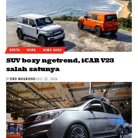
BERITA
MOBIL
MOBIL BARU
SUV boxy ngetrend, iCAR V23
salah satunya
BY
EKO NUGROHO
JULI 22, 2026