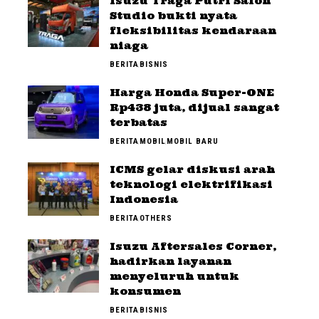
Isuzu Traga Putri Salon
Studio bukti nyata
fleksibilitas kendaraan
niaga
BERITA
BISNIS
Harga Honda Super-ONE
Rp438 juta, dijual sangat
terbatas
BERITA
MOBIL
MOBIL BARU
ICMS gelar diskusi arah
teknologi elektrifikasi
Indonesia
BERITA
OTHERS
Isuzu Aftersales Corner,
hadirkan layanan
menyeluruh untuk
konsumen
BERITA
BISNIS