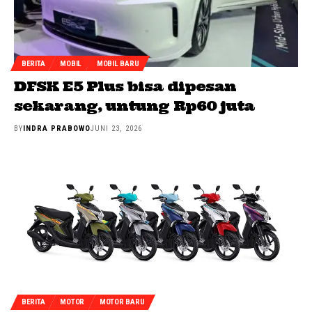
BERITA
MOBIL
MOBIL BARU
DFSK E5 Plus bisa dipesan
sekarang, untung Rp60 juta
BY
INDRA PRABOWO
JUNI 23, 2026
BERITA
MOTOR
MOTOR BARU