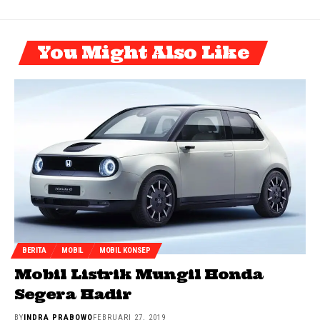
You Might Also Like
BERITA
MOBIL
MOBIL KONSEP
Mobil Listrik Mungil Honda
Segera Hadir
BY
INDRA PRABOWO
FEBRUARI 27, 2019