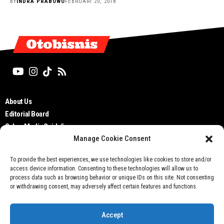
BY
INDRA PRABOWO
FEBRUARI 20, 2018
Otobisnis
About Us
Editorial Board
Cyber Media Guidelines
Manage Cookie Consent
TOS
Disclaimer
To provide the best experiences, we use technologies like cookies to store and/or
Privacy Policy
access device information. Consenting to these technologies will allow us to
Contact Us
process data such as browsing behavior or unique IDs on this site. Not consenting
or withdrawing consent, may adversely affect certain features and functions.
Accept